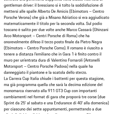
gentleman driver: il bresciano si è tolto la soddisfazione di
mettersi alle spalle Alberto De Amicis (Ebimotors – Centro
Porsche Verona) che già a Misano Adriatico si era aggiudicato
matematicamente il titolo per la seconda volta. Sul podio
toscano è salito per due volte anche Marco Cassarà (Ghinzani
Arco Motorsport – Centri Porsche di Roma) che ha
onorevolmente difeso il terzo posto finale da Pietro Negra
(Ebimotors – Centro Porsche Como). Il romano è riuscito a
tenere a distanza l’emiliano che in Gara 1 è finito contro il
muro per un’entrata dura di Valentino Fornaroli (Antonelli
Motorsport – Centro Porsche Padova) nella quale ha
danneggiato il piantone e la scatola dello sterzo.
La Carrera Cup Italia chiude i battenti per questa stagione,
ma già programma quella che sarà la decima edizione del
monomarca riservato alla 911 GT3 Cup con importanti
cambiamenti nel format di gara che proporrà tre corse (due
Sprint da 25’ al sabato e una Endurance di 40’ alla domenica)
per ciascuno dei sette appuntamenti, permettendo a due