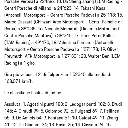
Porsche Verona) a 22”886; 13. Da Sheng Zhang (LEM Racing -
Centri Porsche di Milano) a 24”623; 14. Takashi Kasai
(Antonelli Motorsport – Centro Porsche Padova) a 25”113; 15.
Marco Cassarà (Ghinzani Arco Motorsport – Centri Porsche di
Roma) a 38”088; 16. Niccolò Mercatali (Dinamic Motorsport -
Centro Porsche Mantova) a 38”345; 17. Hans Peter Koller
(TAM Racing) a 49”470; 18. Valentino Fornaroli (Antonelli
Motorsport - Centro Porsche Padova) a 1’27”178; 19. Oliver
Freymuth (AFK Motorsport) a 1’27”301; 20. Walter Ben (LEM
Racing) a 1 giro.
Giro più veloce: il 2. di Fulgenzi in 1’52345 alla media di
168,071 km/h.
Le classifiche finali sub judice
Assoluta: 1. Agostini punti 183; 2. Ledogar punti 182; 3. Drudi
145; 4. Giraudi 99; 5. Colombo 92; 6. Fulgenzi 69; 7. Pellinen
55; 8. De Amicis 54; 9. Fontana 51; 10. Gaidai 49; 11. Zhang
41; 12. De Giacomi 34; 13. Kasai 25; 14. Cassarà 24; 15.