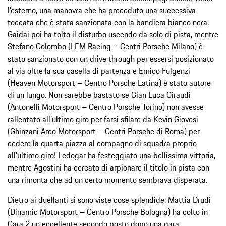
l’esterno, una manovra che ha preceduto una successiva
toccata che è stata sanzionata con la bandiera bianco nera.
Gaidai poi ha tolto il disturbo uscendo da solo di pista, mentre
Stefano Colombo (LEM Racing – Centri Porsche Milano) è
stato sanzionato con un drive through per essersi posizionato
al via oltre la sua casella di partenza e Enrico Fulgenzi
(Heaven Motorsport – Centro Porsche Latina) è stato autore
di un lungo. Non sarebbe bastato se Gian Luca Giraudi
(Antonelli Motorsport – Centro Porsche Torino) non avesse
rallentato all’ultimo giro per farsi sfilare da Kevin Giovesi
(Ghinzani Arco Motorsport – Centri Porsche di Roma) per
cedere la quarta piazza al compagno di squadra proprio
all’ultimo giro! Ledogar ha festeggiato una bellissima vittoria,
mentre Agostini ha cercato di arpionare il titolo in pista con
una rimonta che ad un certo momento sembrava disperata.
Dietro ai duellanti si sono viste cose splendide: Mattia Drudi
(Dinamic Motorsport – Centro Porsche Bologna) ha colto in
Gara 2 un eccellente secondo posto dopo una gara