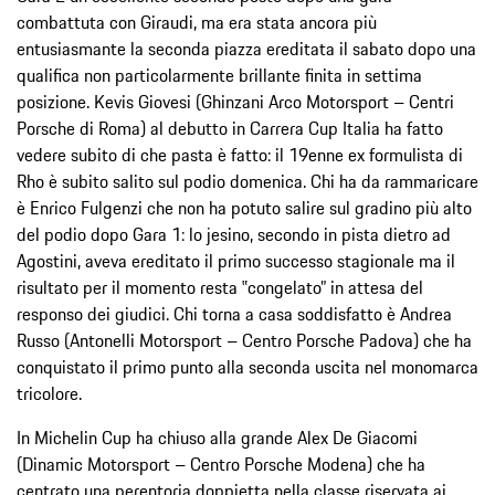
combattuta con Giraudi, ma era stata ancora più
entusiasmante la seconda piazza ereditata il sabato dopo una
qualifica non particolarmente brillante finita in settima
posizione. Kevis Giovesi (Ghinzani Arco Motorsport – Centri
Porsche di Roma) al debutto in Carrera Cup Italia ha fatto
vedere subito di che pasta è fatto: il 19enne ex formulista di
Rho è subito salito sul podio domenica. Chi ha da rammaricare
è Enrico Fulgenzi che non ha potuto salire sul gradino più alto
del podio dopo Gara 1: lo jesino, secondo in pista dietro ad
Agostini, aveva ereditato il primo successo stagionale ma il
risultato per il momento resta ‟congelato” in attesa del
responso dei giudici. Chi torna a casa soddisfatto è Andrea
Russo (Antonelli Motorsport – Centro Porsche Padova) che ha
conquistato il primo punto alla seconda uscita nel monomarca
tricolore.
In Michelin Cup ha chiuso alla grande Alex De Giacomi
(Dinamic Motorsport – Centro Porsche Modena) che ha
centrato una perentoria doppietta nella classe riservata ai