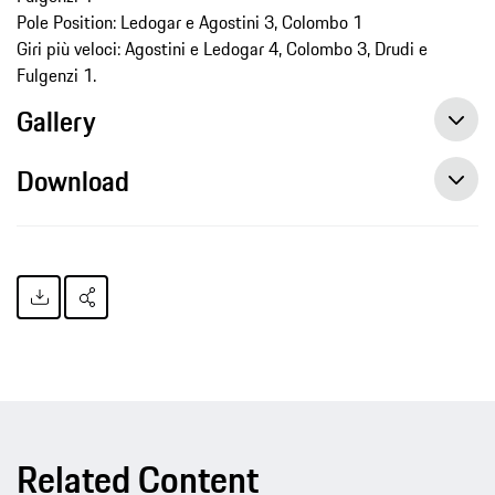
Pole Position: Ledogar e Agostini 3, Colombo 1
Giri più veloci: Agostini e Ledogar 4, Colombo 3, Drudi e
Fulgenzi 1.
Gallery
Download
Carrera Cup Italia: a Ledogar l’ultima gara, ad Agostini il titolo in pista
Related Content