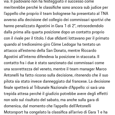
via. Il padovano non ha festeggiato il successo come
meriterebbe perché le classifiche sono ancora sub judice per
l’appello che proprio il team bolognese ha presentato al TNA
avverso alla decisione del collegio dei commissari sportivi che
hanno penalizzato Agostini in Gara 1 di 2”, retrocedendolo
dalla prima alla quarta posizione dopo un contatto proprio
con il rivale per il titolo. I due sfidanti lottavano per il primato
quando al tredicesimo giro Côme Ledogar ha tentato un
attacco all’esterno della San Donato, mentre Riccardo
Agostini all’interno difendeva la posizione in staccata. Il
contatto fra i due è stato sanzionato dai commissari come
una scorrettezza del veneto, mentre il team manager Marco
Antonelli ha fatto ricorso sulla decisione, ritenendo che il suo
pilota sia stato invece danneggiato dal francese. La decisione
finale spetterà al Tribunale Nazionale d’Appello: ci sarà una
trepida attesa perché il giudizio potrebbe avere degli effetti
non solo sul risultato del sabato, ma anche sulla gara di
domenica, dal momento che l’appello dell’Antonelli
Motorsport ha congelato la classifica all’arrivo di Gara 1 e ha