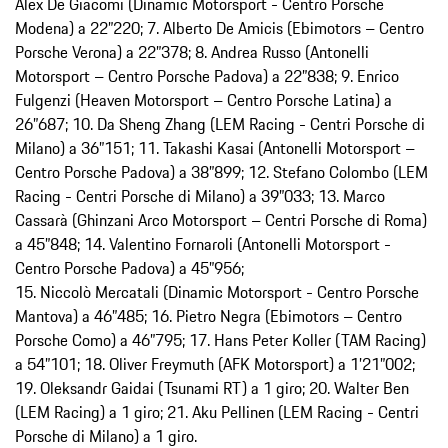
Alex De Giacomi (Dinamic Motorsport - Centro Porsche
Modena) a 22”220; 7. Alberto De Amicis (Ebimotors – Centro
Porsche Verona) a 22”378; 8. Andrea Russo (Antonelli
Motorsport – Centro Porsche Padova) a 22”838; 9. Enrico
Fulgenzi (Heaven Motorsport – Centro Porsche Latina) a
26”687; 10. Da Sheng Zhang (LEM Racing - Centri Porsche di
Milano) a 36”151; 11. Takashi Kasai (Antonelli Motorsport –
Centro Porsche Padova) a 38”899; 12. Stefano Colombo (LEM
Racing - Centri Porsche di Milano) a 39”033; 13. Marco
Cassarà (Ghinzani Arco Motorsport – Centri Porsche di Roma)
a 45”848; 14. Valentino Fornaroli (Antonelli Motorsport -
Centro Porsche Padova) a 45”956;
15. Niccolò Mercatali (Dinamic Motorsport - Centro Porsche
Mantova) a 46”485; 16. Pietro Negra (Ebimotors – Centro
Porsche Como) a 46”795; 17. Hans Peter Koller (TAM Racing)
a 54”101; 18. Oliver Freymuth (AFK Motorsport) a 1’21”002;
19. Oleksandr Gaidai (Tsunami RT) a 1 giro; 20. Walter Ben
(LEM Racing) a 1 giro; 21. Aku Pellinen (LEM Racing - Centri
Porsche di Milano) a 1 giro.