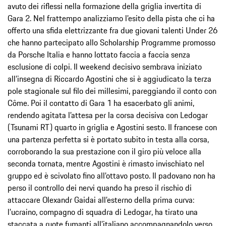
avuto dei riflessi nella formazione della griglia invertita di
Gara 2. Nel frattempo analizziamo l’esito della pista che ci ha
offerto una sfida elettrizzante fra due giovani talenti Under 26
che hanno partecipato allo Scholarship Programme promosso
da Porsche Italia e hanno lottato faccia a faccia senza
esclusione di colpi. Il weekend decisivo sembrava iniziato
all’insegna di Riccardo Agostini che si è aggiudicato la terza
pole stagionale sul filo dei millesimi, pareggiando il conto con
Côme. Poi il contatto di Gara 1 ha esacerbato gli animi,
rendendo agitata l’attesa per la corsa decisiva con Ledogar
(Tsunami RT) quarto in griglia e Agostini sesto. Il francese con
una partenza perfetta si è portato subito in testa alla corsa,
corroborando la sua prestazione con il giro più veloce alla
seconda tornata, mentre Agostini è rimasto invischiato nel
gruppo ed è scivolato fino all’ottavo posto. Il padovano non ha
perso il controllo dei nervi quando ha preso il rischio di
attaccare Olexandr Gaidai all’esterno della prima curva:
l’ucraino, compagno di squadra di Ledogar, ha tirato una
staccata a ruote fumanti all’italiano accompagnandolo verso