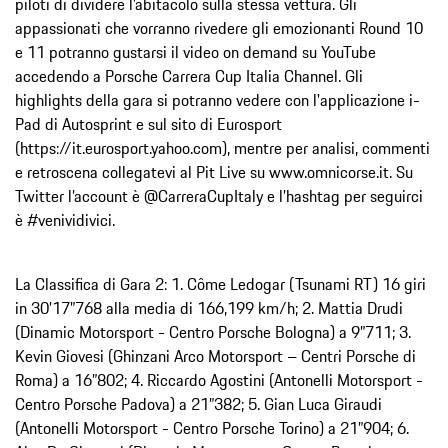
piloti di dividere l’abitacolo sulla stessa vettura. Gli
appassionati che vorranno rivedere gli emozionanti Round 10
e 11 potranno gustarsi il video on demand su YouTube
accedendo a Porsche Carrera Cup Italia Channel. Gli
highlights della gara si potranno vedere con l'applicazione i-
Pad di Autosprint e sul sito di Eurosport
(https://it.eurosport.yahoo.com), mentre per analisi, commenti
e retroscena collegatevi al Pit Live su www.omnicorse.it. Su
Twitter l’account è @CarreraCupItaly e l’hashtag per seguirci
è #venividivici.
La Classifica di Gara 2: 1. Côme Ledogar (Tsunami RT) 16 giri
in 30’17”768 alla media di 166,199 km/h; 2. Mattia Drudi
(Dinamic Motorsport - Centro Porsche Bologna) a 9”711; 3.
Kevin Giovesi (Ghinzani Arco Motorsport – Centri Porsche di
Roma) a 16”802; 4. Riccardo Agostini (Antonelli Motorsport -
Centro Porsche Padova) a 21”382; 5. Gian Luca Giraudi
(Antonelli Motorsport - Centro Porsche Torino) a 21”904; 6.