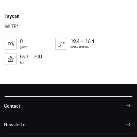
Taycan
WLTP*
0
19,4 – 16,4
g/km
kWh/100 km
599 – 700
km
Contact
Newsletter