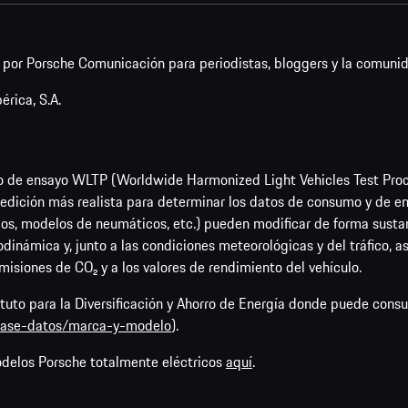
or Porsche Comunicación para periodistas, bloggers y la comunid
rica, S.A.
o de ensayo WLTP (Worldwide Harmonized Light Vehicles Test Pro
dición más realista para determinar los datos de consumo y de emi
os, modelos de neumáticos, etc.) pueden modificar de forma sustan
rodinámica y, junto a las condiciones meteorológicas y del tráfico, 
emisiones de CO₂ y a los valores de rendimiento del vehículo.
tituto para la Diversificación y Ahorro de Energía donde puede cons
/base-datos/marca-y-modelo
).
odelos Porsche totalmente eléctricos
aquí
.