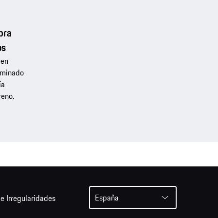
pra
os
 en
ominado
ía
reno.
España
e Irregularidades