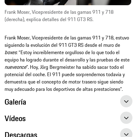
Frank Moser, Vicepresidente de las gamas 911 y 718
(derecha), explica detalles del 911 GT3 RS.
Frank Moser, Vicepresidente de las gamas 911 y 718, estuvo
siguiendo la evolución del 911 GT3 RS desde el muro de
boxes
: “Estoy increíblemente orgulloso de lo que todo el
equipo ha logrado durante el desarrollo y las pruebas de este
nueveonce
”. Hoy, Jörg Bergmeister ha sabido sacar todo el
potencial del coche. El 911 puede sorprendernos todavía y
demuestra que el concepto de motor trasero sigue siendo
muy adecuado para los deportivos de altas prestaciones”.
Galería
Vídeos
Descargas
El Porsche 911 GT3 RS logra una marca de 6:49.328 minutos en Nürburgring Nordschleife