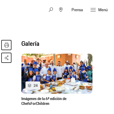
Prensa
Menú
Galería
24
Imágenes de la 6ª edición de
ChefsForChildren