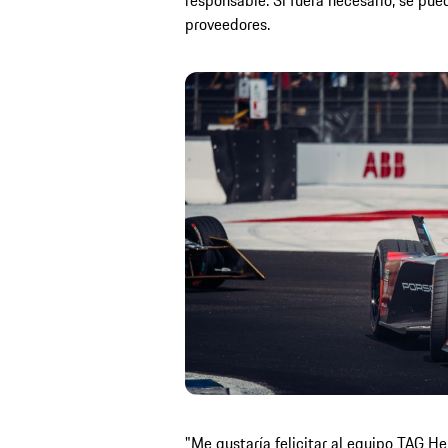
responsable. Si fuera necesario, se pue
proveedores.
"Me gustaría felicitar al equipo TAG H