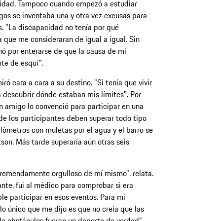
acidad. Tampoco cuando empezó a estudiar
gos se inventaba una y otra vez excusas para
s. "La discapacidad no tenía por qué
a que me consideraran de igual a igual. Sin
ó por enterarse de que la causa de mi
te de esquí".
ó cara a cara a su destino. "Si tenía que vivir
 descubrir dónde estaban mis límites". Por
n amigo lo convenció para participar en una
e los participantes deben superar todo tipo
lómetros con muletas por el agua y el barro se
on. Más tarde superaría aún otras seis
remendamente orgulloso de mí mismo", relata.
nte, fui al médico para comprobar si era
le participar en esos eventos. Para mi
 lo único que me dijo es que no creía que las
de obstáculos fueran un deporte de verdad".