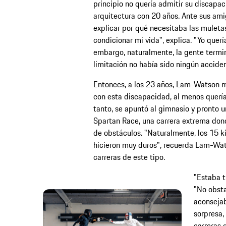
principio no quería admitir su discap
arquitectura con 20 años. Ante sus ami
explicar por qué necesitaba las muleta
condicionar mi vida", explica. "Yo querí
embargo, naturalmente, la gente termin
limitación no había sido ningún acciden
Entonces, a los 23 años, Lam-Watson mir
con esta discapacidad, al menos quería
tanto, se apuntó al gimnasio y pronto u
Spartan Race, una carrera extrema dond
de obstáculos. "Naturalmente, los 15 ki
hicieron muy duros", recuerda Lam-Wats
carreras de este tipo.
"Estaba t
"No obsta
aconsejab
sorpresa,
carreras 