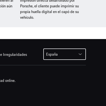
fieren al
impresión directa desarrollado por
ción aún
Porsche, el cliente puede imprimir su
propia huella digital en el capó de su
vehículo.
España
e Irregularidades
ad online.