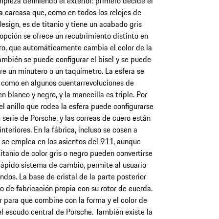
mpieza definiendo el exterior: primero decide el
la carcasa que, como en todos los relojes de
esign, es de titanio y tiene un acabado gris
opción se ofrece un recubrimiento distinto en
ro, que automáticamente cambia el color de la
También se puede configurar el bisel y se puede
tre un minutero o un taquímetro. La esfera se
 como en algunos cuentarrevoluciones de
n blanco y negro, y la manecilla es triple. Por
 el anillo que rodea la esfera puede configurarse
 serie de Porsche, y las correas de cuero están
nteriores. En la fábrica, incluso se cosen a
 se emplea en los asientos del 911, aunque
titanio de color gris o negro pueden convertirse
rápido sistema de cambio, permite al usuario
dos. La base de cristal de la parte posterior
o de fabricación propia con su rotor de cuerda.
r para que combine con la forma y el color de
 el escudo central de Porsche. También existe la