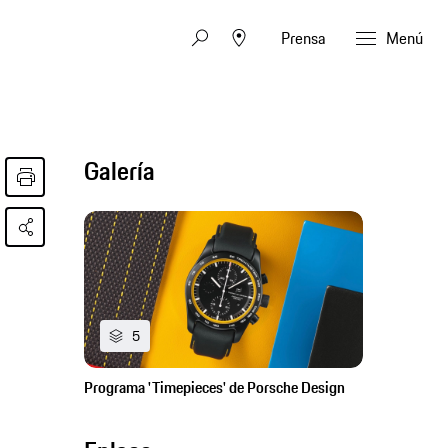
Prensa
Menú
Galería
5
Programa 'Timepieces' de Porsche Design