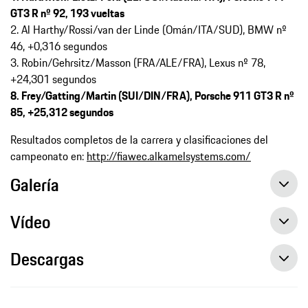
GT3 R nº 92, 193 vueltas
2. Al Harthy/Rossi/van der Linde (Omán/ITA/SUD), BMW nº
46, +0,316 segundos
3. Robin/Gehrsitz/Masson (FRA/ALE/FRA), Lexus nº 78,
+24,301 segundos
8. Frey/Gatting/Martin (SUI/DIN/FRA), Porsche 911 GT3 R nº
85, +25,312 segundos
Resultados completos de la carrera y clasificaciones del
campeonato en:
http://fiawec.alkamelsystems.com/
Galería
Vídeo
Descargas