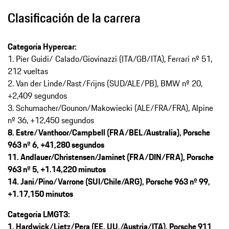
Clasificación de la carrera
Categoría Hypercar:
1. Pier Guidi/ Calado/Giovinazzi (ITA/GB/ITA), Ferrari nº 51,
212 vueltas
2. Van der Linde/Rast/Frijns (SUD/ALE/PB), BMW nº 20,
+2,409 segundos
3. Schumacher/Gounon/Makowiecki (ALE/FRA/FRA), Alpine
nº 36, +12,450 segundos
8. Estre/Vanthoor/Campbell (FRA/BEL/Australia), Porsche
963 nº 6, +41,280 segundos
11. Andlauer/Christensen/Jaminet (FRA/DIN/FRA), Porsche
963 nº 5, +1.14,220 minutos
14. Jani/Pino/Varrone (SUI/Chile/ARG), Porsche 963 nº 99,
+1.17,150 minutos
Categoría LMGT3:
1. Hardwick/Lietz/Pera (EE. UU./
Austria/
ITA), Porsche 911