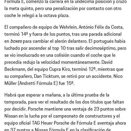
Fórmula E, comenzó la carrera en la undécima posición y cruzó
la meta quinto, pero una penalización por contacto con otro
coche le relegó a la octava plaza.
El compañero de equipo de Wehrlein, António Félix da Costa,
terminó 14º y fuera de los puntos, tras una parada adicional
en
boxes
para cambiar el alerón delantero. El portugués había
luchado por ascender al top 10 tras salir decimoséptimo, pero
se vio involucrado en una colisión cuando el coche que le
precedía redujo la velocidad momentáneamente. David
Beckmann, del equipo Cupra Kiro, terminó 12º, mientras que
su compañero, Dan Ticktum, se retiró por un accidente. Nico
Müller (Andretti Fórmula E) fue 15º.
Habrá que esperar a mañana, a la última prueba de la
temporada, para ver el resultado de los dos títulos que faltan
por decidir. Porsche mantiene una ventaja de 23 puntos sobre
Nissan en la lucha por el campeonato de constructores y el
equipo oficial TAG Heuer Porsche de Fórmula E aventaja ahora
en 37 puntos a Nissan Fórmula E en la clasificación de