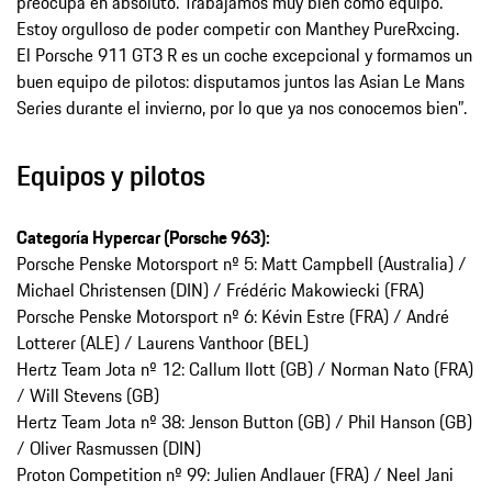
preocupa en absoluto. Trabajamos muy bien como equipo.
Estoy orgulloso de poder competir con Manthey PureRxcing.
El Porsche 911 GT3 R es un coche excepcional y formamos un
buen equipo de pilotos: disputamos juntos las Asian Le Mans
Series durante el invierno, por lo que ya nos conocemos bien”.
Equipos y pilotos
Categoría Hypercar (Porsche 963):
Porsche Penske Motorsport nº 5: Matt Campbell (Australia) /
Michael Christensen (DIN) / Frédéric Makowiecki (FRA)
Porsche Penske Motorsport nº 6: Kévin Estre (FRA) / André
Lotterer (ALE) / Laurens Vanthoor (BEL)
Hertz Team Jota nº 12: Callum Ilott (GB) / Norman Nato (FRA)
/ Will Stevens (GB)
Hertz Team Jota nº 38: Jenson Button (GB) / Phil Hanson (GB)
/ Oliver Rasmussen (DIN)
Proton Competition nº 99: Julien Andlauer (FRA) / Neel Jani