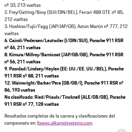
nº 33, 213 vueltas
2. Frey/Gatting/Bovy (SUI/DIN/BEL), Ferrari 488 GTE nº 85,
212 vueltas
3. Hoshino/Fujii/Fagg (JAP/JAP/GB), Aston Martin nº 777, 212
vueltas
6. Cairoli/Pedersen/Leutwiler (I/DIN/SUI), Porsche 911 RSR
nº 46, 211 vueltas
8. Kimura/Millroy/Barnicoat (JAP/GB/GB), Porsche 911 RSR
nº 56, 211 vueltas
9. Poordad/Lindsey/Heylen (EE: UU./EE. UU./BEL), Porsche
911 RSR nº 88, 211 vueltas
12. Wainwright/Barker/Pera (GB/GB/I), Porsche 911 RSR nº
86, 193 vueltas
No clasificado: Ried/Priaulx/Tincknell (ALE/GB/GB), Porsche
911 RSR nº 77, 128 vueltas
Resultados completos de la carrera y clasificaciones del
campeonato en:
fiawec.alkamelsystems.com
.