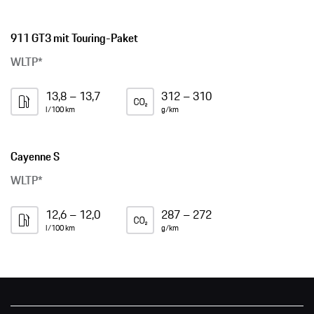
911 GT3 mit Touring-Paket
WLTP*
13,8 – 13,7
312 – 310
l/100 km
g/km
Cayenne S
WLTP*
12,6 – 12,0
287 – 272
l/100 km
g/km