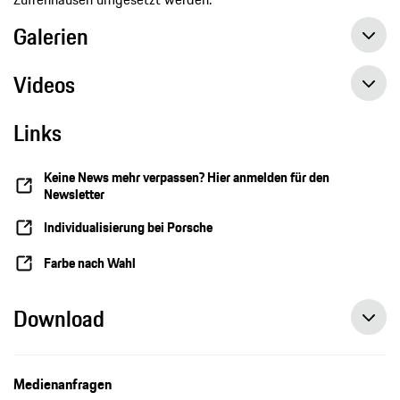
Galerien
Videos
911 GT3 with Touring Package ‘Tree of Life’: Sonderwunsch Manufaktur
Links
Sonderwunsch zum Jubiläum: 911 GT3 mit Touring-Paket „Tree of Life“
Keine News mehr verpassen? Hier anmelden für den
Newsletter
Individualisierung bei Porsche
Farbe nach Wahl
Download
Medienanfragen