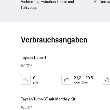
Verbindung zwischen Fahrer und
Performa
Fahrzeug.
Verbrauchsangaben
Taycan Turbo GT
WLTP*
0
21,2 – 20,5
g/km
kWh/100 km
Taycan Turbo GT mit Manthey Kit
WLTP*