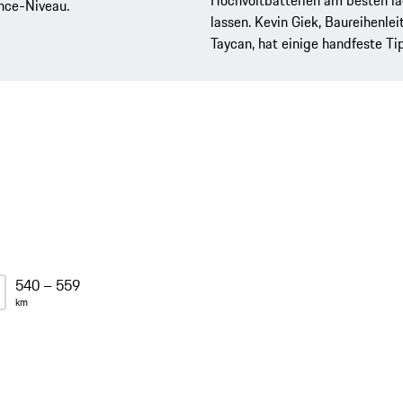
Hochvoltbatterien am besten l
nce-Niveau.
lassen. Kevin Giek, Baureihenlei
Taycan, hat einige handfeste Ti
540 – 559
km