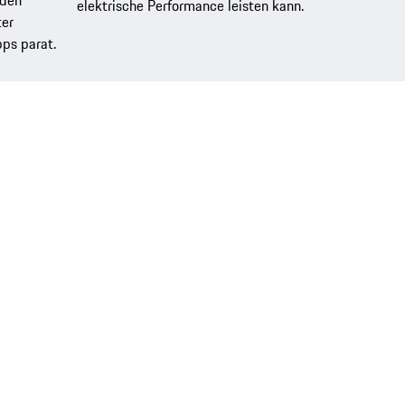
aden
elektrische Performance leisten kann.
ter
pps parat.