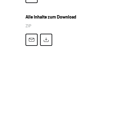
Alle Inhalte zum Download
ZIP
nder Wiggenhauser und Rennfahrer-Legende Derek Bell (l-r)