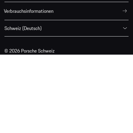
Verbrauchsinformationen
Schweiz (Deutsch)
© 2026 Porsche Schweiz
* Die angegebenen Verbrauchs- und Emissionswerte wurden
nach den gesetzlich vorgeschriebenen Messverfahren WLTP
ermittelt. Das weltweit harmonisierte Prüfverfahren
(Worldwide Harmonized Light Vehicles Test Procedure, WLTP)
für Personenwagen und leichte Nutzfahrzeuge ist ein
realistischeres Prüfverfahren zur Messung des
Kraftstoffverbrauchs und der CO₂-Emissionen. Die Werte
variieren in Abhängigkeit der gewählten
Sonderausstattungen.
Weitere Informationen bezüglich dem WLTP Messverfahren