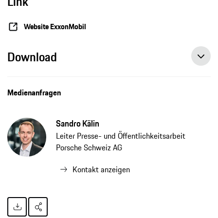
Link
Website ExxonMobil
Download
ExxonMobil und Porsche testen synthetische Kraftstoffe im Motorsport, Pressemitteilung, 30.03.2021, Porsche AG
Medienanfragen
Sandro Kälin
Leiter Presse- und Öffentlichkeitsarbeit
Porsche Schweiz AG
Kontakt anzeigen