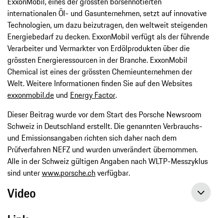
ExxonMobil, eines der grössten börsennotierten
internationalen Öl- und Gasunternehmen, setzt auf innovative
Technologien, um dazu beizutragen, den weltweit steigenden
Energiebedarf zu decken. ExxonMobil verfügt als der führende
Verarbeiter und Vermarkter von Erdölprodukten über die
grössten Energieressourcen in der Branche. ExxonMobil
Chemical ist eines der grössten Chemieunternehmen der
Welt. Weitere Informationen finden Sie auf den Websites
exxonmobil.de
und
Energy Factor
.
Dieser Beitrag wurde vor dem Start des Porsche Newsroom
Schweiz in Deutschland erstellt. Die genannten Verbrauchs-
und Emissionsangaben richten sich daher nach dem
Prüfverfahren NEFZ und wurden unverändert übernommen.
Alle in der Schweiz gültigen Angaben nach WLTP-Messzyklus
sind unter
www.porsche.ch
verfügbar.
Video
ExxonMobil und Porsche testen synthetische Kraftstoffe im Motorsport