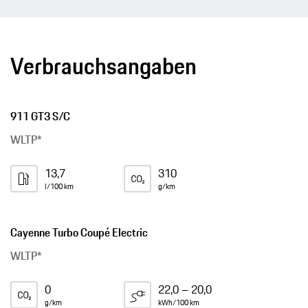
Verbrauchsangaben
911 GT3 S/C
WLTP*
13,7
310
l/100 km
g/km
Cayenne Turbo Coupé Electric
WLTP*
0
22,0 – 20,0
g/km
kWh/100 km