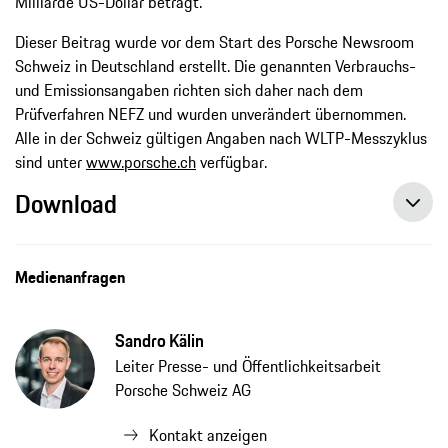
Milliarde US-Dollar beträgt.
Dieser Beitrag wurde vor dem Start des Porsche Newsroom
Schweiz in Deutschland erstellt. Die genannten Verbrauchs-
und Emissionsangaben richten sich daher nach dem
Prüfverfahren NEFZ und wurden unverändert übernommen.
Alle in der Schweiz gültigen Angaben nach WLTP-Messzyklus
sind unter
www.porsche.ch
verfügbar.
Download
Lutz Meschke wird Aufsichtsratsvorsitzender der Handelshochschule Leipzig, Pressemitteilung, 11.11.2020, Porsche AG
Medienanfragen
Sandro Kälin
Leiter Presse- und Öffentlichkeitsarbeit
Porsche Schweiz AG
Kontakt anzeigen