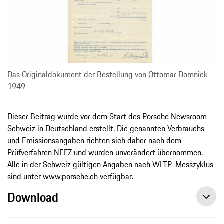
Das Originaldokument der Bestellung von Ottomar Domnick
1949
Dieser Beitrag wurde vor dem Start des Porsche Newsroom
Schweiz in Deutschland erstellt. Die genannten Verbrauchs-
und Emissionsangaben richten sich daher nach dem
Prüfverfahren NEFZ und wurden unverändert übernommen.
Alle in der Schweiz gültigen Angaben nach WLTP-Messzyklus
sind unter
www.porsche.ch
verfügbar.
Download
70 Jahre Porsche Werksabholung in Stuttgart-Zuffenhausen, Pressemitteilung, 12.05.2020, Porsche AG