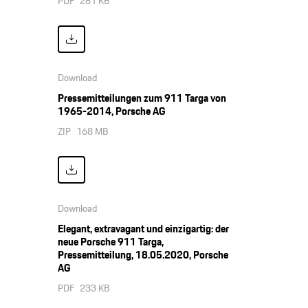
PDF
281 KB
Download
Pressemitteilungen zum 911 Targa von
1965-2014, Porsche AG
ZIP
168 MB
Download
Elegant, extravagant und einzigartig: der
neue Porsche 911 Targa,
Pressemitteilung, 18.05.2020, Porsche
AG
PDF
233 KB