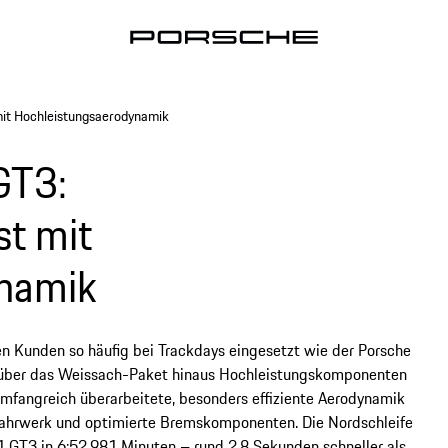
mit Hochleistungsaerodynamik
GT3:
st mit
ynamik
n Kunden so häufig bei Trackdays eingesetzt wie der Porsche
 über das Weissach-Paket hinaus Hochleistungskomponenten
umfangreich überarbeitete, besonders effiziente Aerodynamik
s Fahrwerk und optimierte Bremskomponenten. Die Nordschleife
 GT3 in 6:52,981 Minuten – rund 2,8 Sekunden schneller als