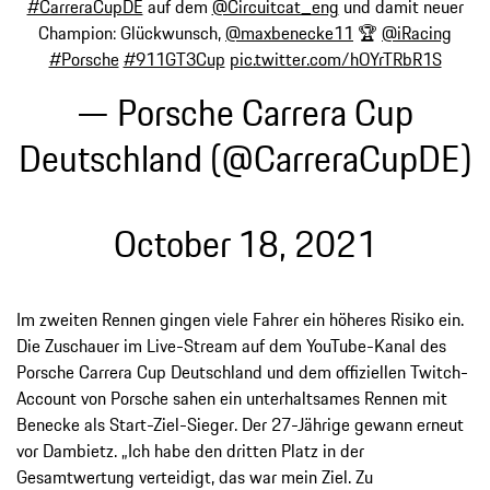
#CarreraCupDE
auf dem
@Circuitcat_eng
und damit neuer
Champion: Glückwunsch,
@maxbenecke11
🏆
@iRacing
#Porsche
#911GT3Cup
pic.twitter.com/hOYrTRbR1S
— Porsche Carrera Cup
Deutschland (@CarreraCupDE)
October 18, 2021
Im zweiten Rennen gingen viele Fahrer ein höheres Risiko ein.
Die Zuschauer im Live-Stream auf dem YouTube-Kanal des
Porsche Carrera Cup Deutschland und dem offiziellen Twitch-
Account von Porsche sahen ein unterhaltsames Rennen mit
Benecke als Start-Ziel-Sieger. Der 27-Jährige gewann erneut
vor Dambietz. „Ich habe den dritten Platz in der
Gesamtwertung verteidigt, das war mein Ziel. Zu