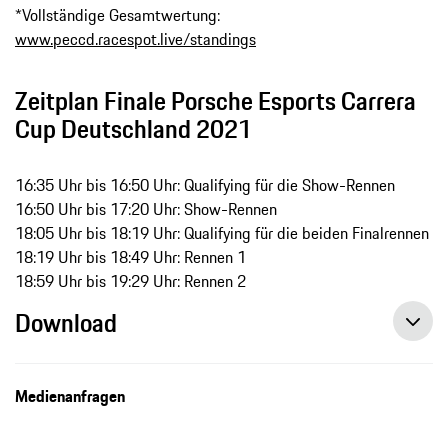
*Vollständige Gesamtwertung:
www.peccd.racespot.live/standings
Zeitplan Finale Porsche Esports Carrera
Cup Deutschland 2021
16:35 Uhr bis 16:50 Uhr: Qualifying für die Show-Rennen
16:50 Uhr bis 17:20 Uhr: Show-Rennen
18:05 Uhr bis 18:19 Uhr: Qualifying für die beiden Finalrennen
18:19 Uhr bis 18:49 Uhr: Rennen 1
18:59 Uhr bis 19:29 Uhr: Rennen 2
Download
Doppelsieg im Finale: Maximilian Benecke neuer Esports-Champion, Pressemitteilung, 19.10.2021, Porsche AG
Esports-Champion gesucht: 32 Simracer kämpfen beim Finale um den Titel, Pressemitteilung, 16.10.2021, Porsche AG
Medienanfragen