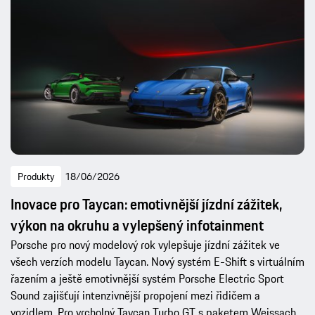
Produkty
18/06/2026
Inovace pro Taycan: emotivnější jízdní zážitek,
výkon na okruhu a vylepšený infotainment
Porsche pro nový modelový rok vylepšuje jízdní zážitek ve
všech verzích modelu Taycan. Nový systém E-Shift s virtuálním
řazením a ještě emotivnější systém Porsche Electric Sport
Sound zajišťují intenzivnější propojení mezi řidičem a
vozidlem. Pro vrcholný Taycan Turbo GT s paketem Weissach