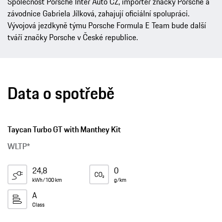
Společnost Porsche Inter Auto CZ, importér značky Porsche a
závodnice Gabriela Jílková, zahajují oficiální spolupráci.
Vývojová jezdkyně týmu Porsche Formula E Team bude další
tváří značky Porsche v České republice.
Data o spotřebě
Taycan Turbo GT with Manthey Kit
WLTP*
24,8
0
kWh/100 km
g/km
A
Class