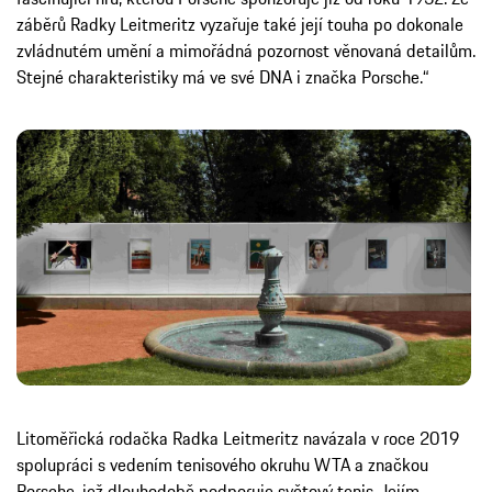
záběrů Radky Leitmeritz vyzařuje také její touha po dokonale
zvládnutém umění a mimořádná pozornost věnovaná detailům.
Stejné charakteristiky má ve své DNA i značka Porsche.“
Litoměřická rodačka Radka Leitmeritz navázala v roce 2019
spolupráci s vedením tenisového okruhu WTA a značkou
Porsche, jež dlouhodobě podporuje světový tenis. Jejím