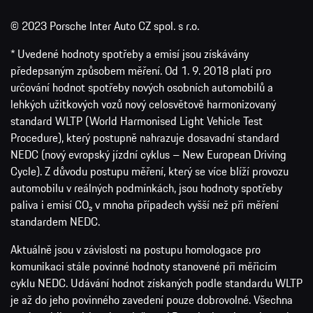
© 2023 Porsche Inter Auto CZ spol. s r.o.
* Uvedené hodnoty spotřeby a emisí jsou získávány
předepsaným způsobem měření. Od 1. 9. 2018 platí pro
určování hodnot spotřeby nových osobních automobilů a
lehkých užitkových vozů nový celosvětově harmonizovaný
standard WLTP (World Harmonised Light Vehicle Test
Procedure), který postupně nahrazuje dosavadní standard
NEDC (nový evropský jízdní cyklus – New European Driving
Cycle). Z důvodu postupu měření, který se více blíží provozu
automobilu v reálných podmínkách, jsou hodnoty spotřeby
paliva i emisí CO₂ v mnoha případech vyšší než při měření
standardem NEDC.
Aktuálně jsou v závislosti na postupu homologace pro
komunikaci stále povinné hodnoty stanovené při měřicím
cyklu NEDC. Udávání hodnot získaných podle standardu WLTP
je až do jeho povinného zavedení pouze dobrovolné. Všechna