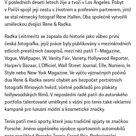
V posledních deseti letech žije a tvoří v Los Angeles. Pobyt
v Paříži spojil její cestu s životním a profesním partnerem, jímž
se stal německý fotograf Rene Hallen. Oba společně vytvořili
uměleckou dvojici Rene & Radka.
Radka Leitmeritz se zapsala do historie jako vůbec první
česká fotografka, jejíž práce byly publikovány v mezinárodních
edicích prestižních časopisů, mezi něž patří T–Magazine,
Vogue, Wallpaper, W, Vanity Fair, Variety, Hollywood Reporter,
Harper’s Bazaar, L’Officiel, Wall Street Journal, Elle, Numero, In
Style nebo New York Magazine. Ve výčtu význačných počinů
dua Rene & Radka nesmí chybět ani bezpočet portrétních
fotografií filmových hvězd, včetně podkladů pro plakáty
hollywoodských filmů. V neposlední řadě patří do autorského
portfolia talentované umělkyně s vášní pro tenis také reklamní
kampaně pro luxusní módní a kosmetické značky.
Tenis patří mezi sporty, které jsou tradičně spjaty se značkou
Porsche. Jméno úspěšného výrobce sportovních automobilů
nese například Porsche Tennis Grand Prix. Profesionální