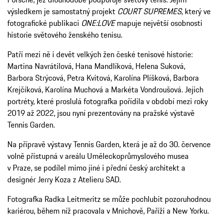
výsledkem je samostatný projekt
COURT SUPREMES
, který ve
fotografické publikaci
ONE:LOVE
mapuje největší osobnosti
historie světového ženského tenisu.
Patří mezi ně i devět velkých žen české tenisové historie:
Martina Navrátilová, Hana Mandlíková, Helena Suková,
Barbora Strýcová, Petra Kvitová, Karolína Plíšková, Barbora
Krejčíková, Karolína Muchová a Markéta Vondroušová. Jejich
portréty, které proslulá fotografka pořídila v období mezi roky
2019 až 2022, jsou nyní prezentovány na pražské výstavě
Tennis Garden.
Na přípravě výstavy Tennis Garden, která je až do 30. července
volně přístupná v areálu Uměleckoprůmyslového musea
v Praze, se podílel mimo jiné i přední český architekt a
designér Jerry Koza z Atelieru SAD.
Fotografka Radka Leitmeritz se může pochlubit pozoruhodnou
kariérou, během níž pracovala v Mnichově, Paříži a New Yorku.