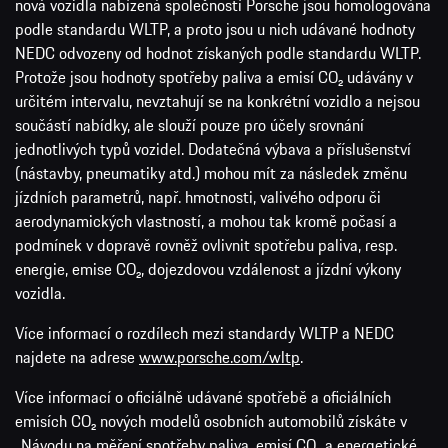
nová vozidla nabízená společností Porsche jsou homologována
podle standardu WLTP, a proto jsou u nich udávané hodnoty
NEDC odvozeny od hodnot získaných podle standardu WLTP.
Protože jsou hodnoty spotřeby paliva a emisí CO₂ udávány v
určitém intervalu, nevztahují se na konkrétní vozidlo a nejsou
součástí nabídky, ale slouží pouze pro účely srovnání
jednotlivých typů vozidel. Dodatečná výbava a příslušenství
(nástavby, pneumatiky atd.) mohou mít za následek změnu
jízdních parametrů, např. hmotnosti, valivého odporu či
aerodynamických vlastností, a mohou tak kromě počasí a
podmínek v dopravě rovněž ovlivnit spotřebu paliva, resp.
energie, emise CO₂, dojezdovou vzdálenost a jízdní výkony
vozidla.
Více informací o rozdílech mezi standardy WLTP a NEDC
najdete na adrese
www.porsche.com/wltp
.
Více informací o oficiálně udávané spotřebě a oficiálních
emisích CO₂ nových modelů osobních automobilů získáte v
„Návodu na měření spotřeby paliva, emisí CO₂ a energetické