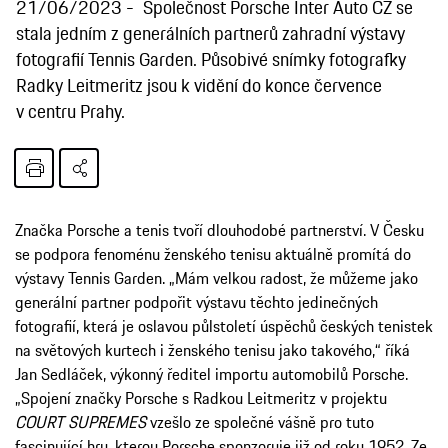
21/06/2023
Společnost Porsche Inter Auto CZ se
stala jedním z generálních partnerů zahradní výstavy
fotografií Tennis Garden. Působivé snímky fotografky
Radky Leitmeritz jsou k vidění do konce července
v centru Prahy.
Značka Porsche a tenis tvoří dlouhodobé partnerství. V Česku
se podpora fenoménu ženského tenisu aktuálně promítá do
výstavy Tennis Garden. „Mám velkou radost, že můžeme jako
generální partner podpořit výstavu těchto jedinečných
fotografií, která je oslavou půlstoletí úspěchů českých tenistek
na světových kurtech i ženského tenisu jako takového,“ říká
Jan Sedláček, výkonný ředitel importu automobilů Porsche.
„Spojení značky Porsche s Radkou Leitmeritz v projektu
COURT SUPREMES
vzešlo ze společné vášně pro tuto
fascinující hru, kterou Porsche sponzoruje již od roku 1952. Ze