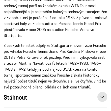
tenisový turnaj patří na ženském okruhu WTA Tour mezi
nejoblíbenější a je nejstarším halovým tenisovým turnajem žen
v Evropě, který je pořádán již od roku 1978. Z původní tenisové
sportovní haly ve Filderstadtu se Porsche Tennis Grand Prix
přestěhovala v roce 2006 na stadion Porsche-Arena ve
Stuttgartu.
Z českých tenistek odjely ze Stuttgartu v novém voze Porsche
pro vítězku Porsche Tennis Grand Prix Karolína Plíšková v roce
2018 a Petra Kvitová o rok později. Před nimi vybojovala šest
vítězství Martina Navrátilová (v letech 1982–1983, 1986–
1988 a 1992, tehdy již pod vlajkou USA), která na tomto
turnaji sponzorovaném značkou Porsche získala historicky
největší počet titulů nejen ve dvouhře, ale i ve čtyřhře, v níž ke
své pozoruhodné bilanci přidala dalších osm triumfů.
Stáhnout