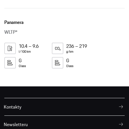
10.4 – 9.6
236 – 219
l/100 km
g/km
G
G
Class
Class
Kontakty
Newsletteru
Tiráž
Ochrana osobních údajů