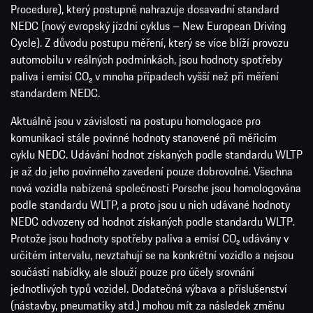
Aktuálně jsou v závislosti na postupu homologace pro
komunikaci stále povinné hodnoty stanovené při měřicím
cyklu NEDC. Udávání hodnot získaných podle standardu WLTP
je až do jeho povinného zavedení pouze dobrovolné. Všechna
nová vozidla nabízená společností Porsche jsou homologována
podle standardu WLTP, a proto jsou u nich udávané hodnoty
NEDC odvozeny od hodnot získaných podle standardu WLTP.
Protože jsou hodnoty spotřeby paliva a emisí CO₂ udávány v
určitém intervalu, nevztahují se na konkrétní vozidlo a nejsou
součástí nabídky, ale slouží pouze pro účely srovnání
jednotlivých typů vozidel. Dodatečná výbava a příslušenství
(nástavby, pneumatiky atd.) mohou mít za následek změnu
jízdních parametrů, např. hmotnosti, valivého odporu či
aerodynamických vlastností, a mohou tak kromě počasí a
podmínek v dopravě rovněž ovlivnit spotřebu paliva, resp.
energie, emise CO₂, dojezdovou vzdálenost a jízdní výkony
vozidla.
Více informací o rozdílech mezi standardy WLTP a NEDC