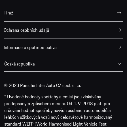
Informace o spotřebě paliva
Česká republika
© 2023 Porsche Inter Auto CZ spol. s r.o.
* Uvedené hodnoty spotřeby a emisí jsou získávány
předepsaným způsobem měření. Od 1. 9. 2018 platí pro
určování hodnot spotřeby nových osobních automobilů a
lehkých užitkových vozů nový celosvětově harmonizovaný
standard WLTP (World Harmonised Light Vehicle Test
Procedure), který postupně nahrazuje dosavadní standard
NEDC (nový evropský jízdní cyklus – New European Driving
Cycle). Z důvodu postupu měření, který se více blíží provozu
automobilu v reálných podmínkách, jsou hodnoty spotřeby
paliva i emisí CO₂ v mnoha případech vyšší než při měření
standardem NEDC.