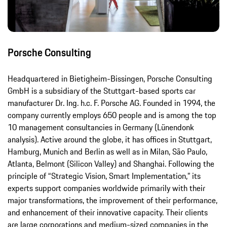
Headquartered in Bietigheim-Bissingen, Porsche Consulting
GmbH is a subsidiary of the Stuttgart-based sports car
manufacturer Dr. Ing. h.c. F. Porsche AG. Founded in 1994, the
company currently employs 650 people and is among the top
10 management consultancies in Germany (Lünendonk
analysis). Active around the globe, it has offices in Stuttgart,
Hamburg, Munich and Berlin as well as in Milan, São Paulo,
Atlanta, Belmont (Silicon Valley) and Shanghai. Following the
principle of “Strategic Vision, Smart Implementation,” its
experts support companies worldwide primarily with their
major transformations, the improvement of their performance,
and enhancement of their innovative capacity. Their clients
are large corporations and medium-sized companies in the
automotive, aviation and aerospace industries, as well as
industrial goods. Other clients originate from the financial
services, consumer goods, retail, and construction sectors.
Více informací