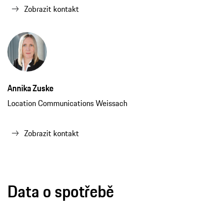
Annika Zuske
Location Communications Weissach
Zobrazit kontakt
Data o spotřebě
911 Turbo S
WLTP*
11.7 – 11.5
266 – 261
l/100 km
g/km
G
G