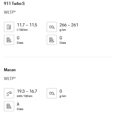
Class
Class
Macan
WLTP*
19.3 – 16.7
0
kWh/100 km
g/km
A
Class
Panamera
WLTP*