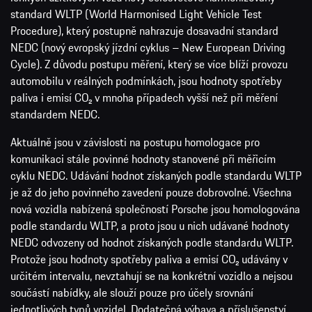
standard WLTP (World Harmonised Light Vehicle Test
Procedure), který postupně nahrazuje dosavadní standard
NEDC (nový evropský jízdní cyklus – New European Driving
Cycle). Z důvodu postupu měření, který se více blíží provozu
automobilu v reálných podmínkách, jsou hodnoty spotřeby
paliva i emisí CO₂ v mnoha případech vyšší než při měření
standardem NEDC.
Aktuálně jsou v závislosti na postupu homologace pro
komunikaci stále povinné hodnoty stanovené při měřicím
cyklu NEDC. Udávání hodnot získaných podle standardu WLTP
je až do jeho povinného zavedení pouze dobrovolné. Všechna
nová vozidla nabízená společností Porsche jsou homologována
podle standardu WLTP, a proto jsou u nich udávané hodnoty
NEDC odvozeny od hodnot získaných podle standardu WLTP.
Protože jsou hodnoty spotřeby paliva a emisí CO₂ udávány v
určitém intervalu, nevztahují se na konkrétní vozidlo a nejsou
součástí nabídky, ale slouží pouze pro účely srovnání
jednotlivých typů vozidel. Dodatečná výbava a příslušenství