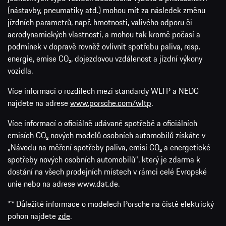
(nástavby, pneumatiky atd.) mohou mít za následek změnu
jízdních parametrů, např. hmotnosti, valivého odporu či
aerodynamických vlastností, a mohou tak kromě počasí a
podmínek v dopravě rovněž ovlivnit spotřebu paliva, resp.
energie, emise CO₂, dojezdovou vzdálenost a jízdní výkony
vozidla.
Více informací o rozdílech mezi standardy WLTP a NEDC
najdete na adrese
www.porsche.com/wltp
.
Více informací o oficiálně udávané spotřebě a oficiálních
emisích CO₂ nových modelů osobních automobilů získáte v
„Návodu na měření spotřeby paliva, emisí CO₂ a energetické
spotřeby nových osobních automobilů“, který je zdarma k
dostání na všech prodejních místech v rámci celé Evropské
unie nebo na adrese www.dat.de.
** Důležité informace o modelech Porsche na čistě elektrický
pohon najdete
zde
.