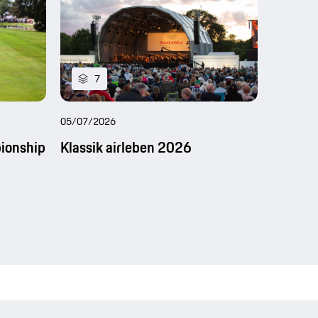
7
3
05/07/2026
05/07/20
ionship
Klassik airleben 2026