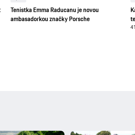
t
Tenistka Emma Raducanu je novou
K
ambasadorkou značky Porsche
t
41