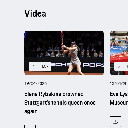
Videa
1:57
19/04/2026
13/04/20
Elena Rybakina crowned
Eva Lys
Stuttgart's tennis queen once
Museu
again