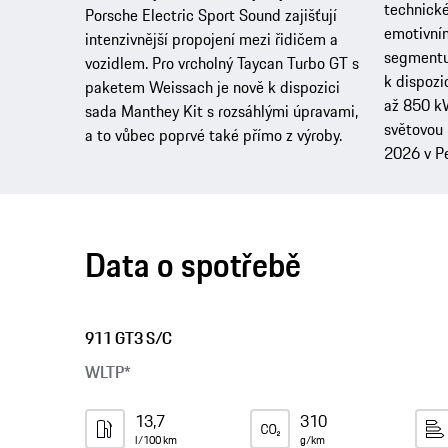
technické
Porsche Electric Sport Sound zajišťují
emotivní
intenzivnější propojení mezi řidičem a
segmentu 
vozidlem. Pro vrcholný Taycan Turbo GT s
k dispozi
paketem Weissach je nově k dispozici
až 850 kW
sada Manthey Kit s rozsáhlými úpravami,
světovou 
a to vůbec poprvé také přímo z výroby.
2026 v P
Data o spotřebě
911 GT3 S/C
WLTP*
13,7
310
l/100 km
g/km