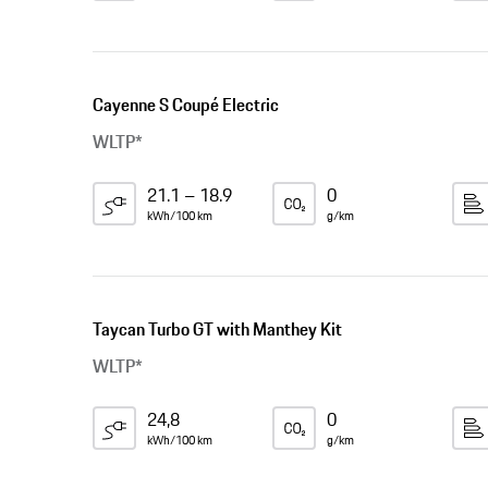
Cayenne S Coupé Electric
WLTP*
21.1 – 18.9
0
kWh/100 km
g/km
Taycan Turbo GT with Manthey Kit
WLTP*
24,8
0
kWh/100 km
g/km