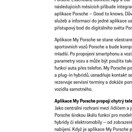
následujících měsících přibude integrac
aplikace Porsche – Good to knows. Důvo
služeb a informací do jedné aplikace u
přístupový bod do digitálního světa Po
Aplikace My Porsche se stane všestran
sportovních vozů Porsche a bude kompa
mladší. Po propojení smartphonu a vozi
parametry vozu a může být použita také
funkcí auta přes telefon. My Porsche p
a plug-in hybridů, usnadňuje kontakt s
rezervuje servisní termíny a dokáže po
vozidla samotného.
Aplikace My Porsche propojí chytrý tel
Jako centrální rozhraní mezi řidičem a
Porsche širokou škálu funkcí pro mode
hybridy či elektromobily – od zobrazen
nabíjení. Když je aplikace My Porsche p