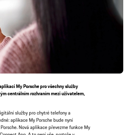
aplikaci My Porsche pro všechny služby
ovým centrálním rozhraním mezi uživatelem,
itální služby pro chytré telefony a
edné: aplikace My Porsche bude nyní
ů Porsche. Nová aplikace převezme funkce My
Connect App. A to není vše, protože v