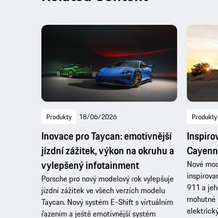
Produkty
18/06/2026
Produkty
Inovace pro Taycan: emotivnější
Inspiro
jízdní zážitek, výkon na okruhu a
Cayenne
vylepšený infotainment
Nové mod
inspirov
Porsche pro nový modelový rok vylepšuje
911 a jeho
jízdní zážitek ve všech verzích modelu
mohutné 
Taycan. Nový systém E-Shift s virtuálním
elektrick
řazením a ještě emotivnější systém