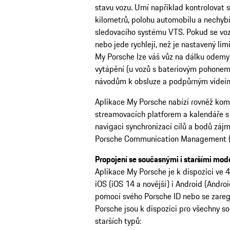
stavu vozu. Umí například kontrolovat s
kilometrů, polohu automobilu a nechybí 
sledovacího systému VTS. Pokud se vo
nebo jede rychleji, než je nastavený lim
My Porsche lze váš vůz na dálku odemyk
vytápění (u vozů s bateriovým pohonem)
návodům k obsluze a podpůrným videí
Aplikace My Porsche nabízí rovněž komp
streamovacích platforem a kalendáře s
navigaci synchronizací cílů a bodů z
Porsche Communication Management 
Propojení se současnými i staršími mod
Aplikace My Porsche je k dispozici ve 
iOS (iOS 14 a novější) i Android (Androi
pomocí svého Porsche ID nebo se zaregi
Porsche jsou k dispozici pro všechny 
starších typů: