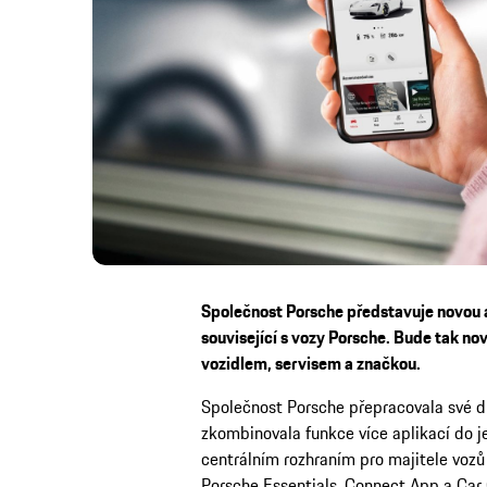
Společnost Porsche představuje novou 
související s vozy Porsche. Bude tak n
vozidlem, servisem a značkou.
Společnost Porsche přepracovala své dig
zkombinovala funkce více aplikací do j
centrálním rozhraním pro majitele voz
Porsche Essentials, Connect App a Car 