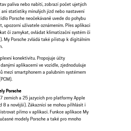
tav paliva nebo nabití, zobrazí počet ujetých
ani statistiky minulých jízd nebo nastavení
zidlo Porsche neočekávaně uvede do pohybu
it, upozorní uživatele oznámením. Přes aplikaci
at či zamykat, ovládat klimatizační systém či
. My Porsche zvládá také přístup k digitálním
m.
lexní konektivitu. Propojuje účty
 danými aplikacemi ve vozidle, zjednodušuje
ájmů mezi smartphonem a palubním systémem
(PCM).
ely Porsche
47 zemích a 25 jazycích pro platformy Apple
d 8 a novější). Zákazníci se mohou přihlásit i
strovat přímo v aplikaci. Funkce aplikace My
současné modely Porsche a také pro mnoho