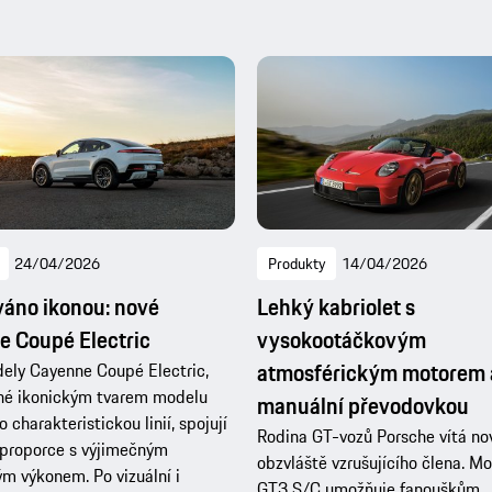
24/04/2026
Produkty
14/04/2026
váno ikonou: nové
Lehký kabriolet s
 Coupé Electric
vysokootáčkovým
atmosférickým motorem 
ely Cayenne Coupé Electric,
ané ikonickým tvarem modelu
manuální převodovkou
 charakteristickou linií, spojují
Rodina GT-vozů Porsche vítá no
proporce s výjimečným
obzvláště vzrušujícího člena. M
ým výkonem. Po vizuální i
GT3 S/C umožňuje fanouškům