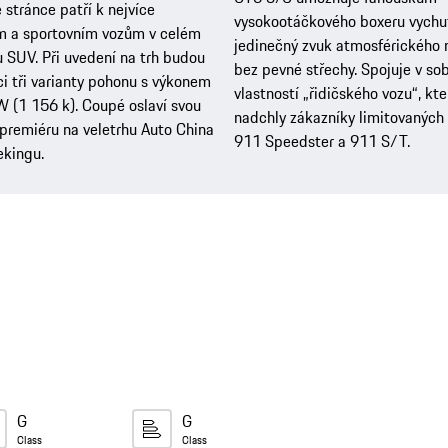
 stránce patří k nejvíce
vysokootáčkového boxeru vychut
m a sportovním vozům v celém
jedinečný zvuk atmosférického 
SUV. Při uvedení na trh budou
bez pevné střechy. Spojuje v so
ci tři varianty pohonu s výkonem
vlastností „řidičského vozu“, kter
 (1 156 k). Coupé oslaví svou
nadchly zákazníky limitovanýc
premiéru na veletrhu Auto China
911 Speedster a 911 S/T.
ekingu.
G
G
Class
Class