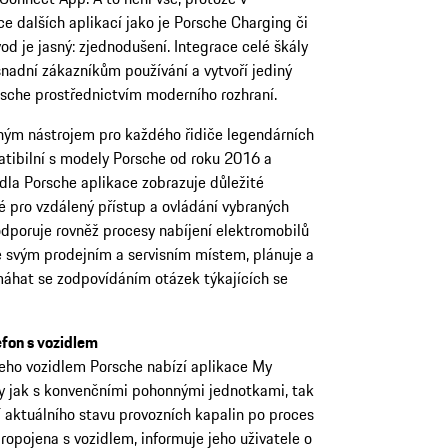
e dalších aplikací jako je Porsche Charging či
d je jasný: zjednodušení. Integrace celé škály
snadní zákazníkům používání a vytvoří jediný
rsche prostřednictvím moderního rozhraní.
ným nástrojem pro každého řidiče legendárních
tibilní s modely Porsche od roku 2016 a
dla Porsche aplikace zobrazuje důležité
 pro vzdálený přístup a ovládání vybraných
odporuje rovněž procesy nabíjení elektromobilů
e svým prodejním a servisním místem, plánuje a
máhat se zodpovídáním otázek týkajících se
efon s vozidlem
 jeho vozidlem Porsche nabízí aplikace My
ly jak s konvenčními pohonnými jednotkami, tak
í aktuálního stavu provozních kapalin po proces
ropojena s vozidlem, informuje jeho uživatele o