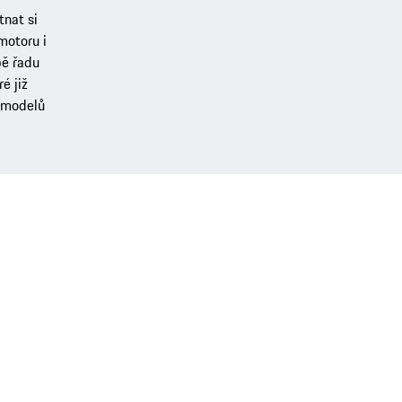
nat si
motoru i
bě řadu
é již
h modelů