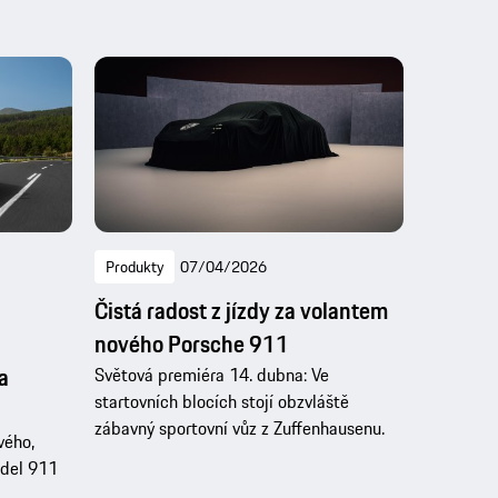
Produkty
07/04/2026
Čistá radost z jízdy za volantem
nového Porsche 911
a
Světová premiéra 14. dubna: Ve
startovních blocích stojí obzvláště
zábavný sportovní vůz z Zuffenhausenu.
vého,
odel 911