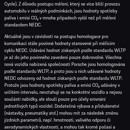
Cycle). Z důvodu postupu měření, který se více blíží provozu
automobilu v reálných podmínkách, jsou hodnoty spotřeby
paliva i emisí CO₂ v mnoha případech vyšší než při měření
standardem NEDC.
Aktuálně jsou v závislosti na postupu homologace pro
komunikaci stále povinné hodnoty stanovené při měřicím
cyklu NEDC. Udávání hodnot získaných podle standardu WLTP
je až do jeho povinného zavedení pouze dobrovolné. Všechna
nová vozidla nabízená společností Porsche jsou homologována
podle standardu WLTP, a proto jsou u nich udávané hodnoty
NEDC odvozeny od hodnot získaných podle standardu WLTP.
Protože jsou hodnoty spotřeby paliva a emisí CO₂ udávány v
určitém intervalu, nevztahují se na konkrétní vozidlo a nejsou
součástí nabídky, ale slouží pouze pro účely srovnání
jednotlivých typů vozidel. Dodatečná výbava a příslušenství
(nástavby, pneumatiky atd.) mohou mít za následek změnu
jízdních parametrů, např. hmotnosti, valivého odporu či
aerodynamických vlastností, a mohou tak kromě počasí a