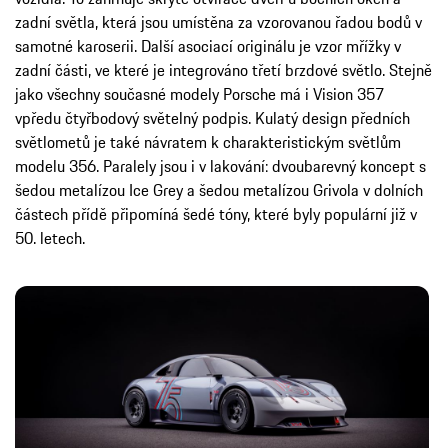
zadní světla, která jsou umístěna za vzorovanou řadou bodů v
samotné karoserii. Další asociací originálu je vzor mřížky v
zadní části, ve které je integrováno třetí brzdové světlo. Stejně
jako všechny současné modely Porsche má i Vision 357
vpředu čtyřbodový světelný podpis. Kulatý design předních
světlometů je také návratem k charakteristickým světlům
modelu 356. Paralely jsou i v lakování: dvoubarevný koncept s
šedou metalízou Ice Grey a šedou metalízou Grivola v dolních
částech přídě připomíná šedé tóny, které byly populární již v
50. letech.