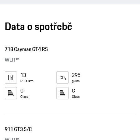
Data o spotřebě
718 Cayman GT4 RS
WLTP*
13
295
l/100 km
g/km
G
G
Class
Class
911 GT3 S/C
WLTP*