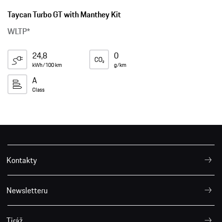
Taycan Turbo GT with Manthey Kit
WLTP*
24,8
0
kWh/100 km
g/km
A
Class
Kontakty
Newsletteru
Tiráž