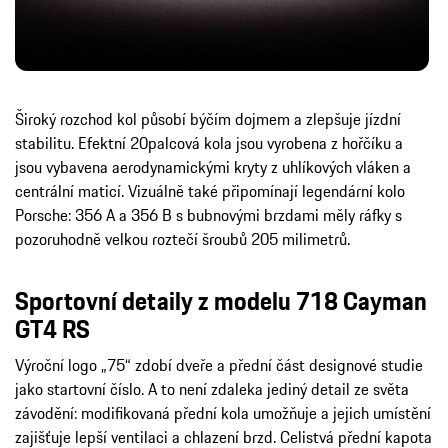
Široký rozchod kol působí býčím dojmem a zlepšuje jízdní
stabilitu. Efektní 20palcová kola jsou vyrobena z hořčíku a
jsou vybavena aerodynamickými kryty z uhlíkových vláken a
centrální maticí. Vizuálně také připomínají legendární kolo
Porsche: 356 A a 356 B s bubnovými brzdami měly ráfky s
pozoruhodně velkou roztečí šroubů 205 milimetrů.
Sportovní detaily z modelu 718 Cayman
GT4 RS
Výroční logo „75“ zdobí dveře a přední část designové studie
jako startovní číslo. A to není zdaleka jediný detail ze světa
závodění: modifikovaná přední kola umožňuje a jejich umístění
zajišťuje lepší ventilaci a chlazení brzd. Celistvá přední kapota