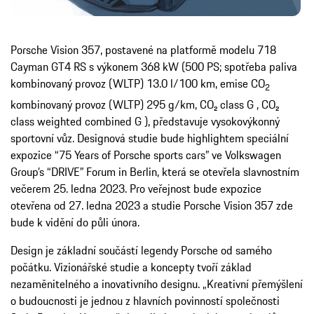
Porsche Vision 357, postavené na platformě modelu 718
Cayman GT4 RS s výkonem 368 kW (500 PS; spotřeba paliva
kombinovaný provoz (WLTP) 13.0 l/100 km, emise CO
2
kombinovaný provoz (WLTP) 295 g/km, CO₂ class G , CO₂
class weighted combined G ), představuje vysokovýkonný
sportovní vůz. Designová studie bude highlightem speciální
expozice “75 Years of Porsche sports cars” ve Volkswagen
Group’s “DRIVE” Forum in Berlin, která se otevřela slavnostním
večerem 25. ledna 2023. Pro veřejnost bude expozice
otevřena od 27. ledna 2023 a studie Porsche Vision 357 zde
bude k vidění do půli února.
Design je základní součástí legendy Porsche od samého
počátku. Vizionářské studie a koncepty tvoří základ
nezaměnitelného a inovativního designu. „Kreativní přemýšlení
o budoucnosti je jednou z hlavních povinností společnosti