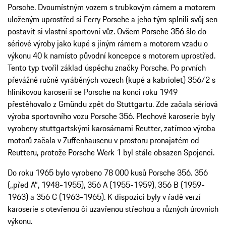
Porsche. Dvoumístným vozem s trubkovým rámem a motorem
uloženým uprostřed si Ferry Porsche a jeho tým splnili svůj sen
postavit si vlastní sportovní vůz. Ovšem Porsche 356 šlo do
sériové výroby jako kupé s jiným rámem a motorem vzadu o
výkonu 40 k namísto původní koncepce s motorem uprostřed.
Tento typ tvořil základ úspěchu značky Porsche. Po prvních
převážně ručně vyráběných vozech (kupé a kabriolet) 356/2 s
hliníkovou karoserií se Porsche na konci roku 1949
přestěhovalo z Gmündu zpět do Stuttgartu. Zde začala sériová
výroba sportovního vozu Porsche 356. Plechové karoserie byly
vyrobeny stuttgartskými karosárnami Reutter, zatímco výroba
motorů začala v Zuffenhausenu v prostoru pronajatém od
Reutteru, protože Porsche Werk 1 byl stále obsazen Spojenci.
Do roku 1965 bylo vyrobeno 78 000 kusů Porsche 356. 356
(„před A“, 1948-1955), 356 A (1955-1959), 356 B (1959-
1963) a 356 C (1963-1965). K dispozici byly v řadě verzí
karoserie s otevřenou či uzavřenou střechou a různých úrovních
výkonu.