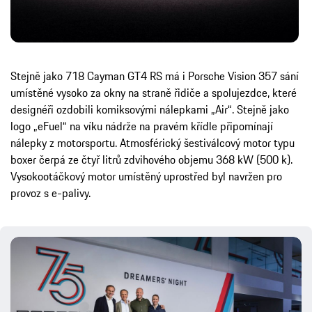
Stejně jako 718 Cayman GT4 RS má i Porsche Vision 357 sání
umístěné vysoko za okny na straně řidiče a spolujezdce, které
designéři ozdobili komiksovými nálepkami „Air“. Stejně jako
logo „eFuel“ na víku nádrže na pravém křídle připomínají
nálepky z motorsportu. Atmosférický šestiválcový motor typu
boxer čerpá ze čtyř litrů zdvihového objemu 368 kW (500 k).
Vysokootáčkový motor umístěný uprostřed byl navržen pro
provoz s e-palivy.