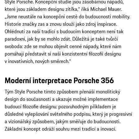
Style Porsche. Koncepční studie jsou zásobárnou nápadů,
které jsou základem designu zítřka,“ říká Michael Mauer.
„Jsme neustále na koncepční cestě do budoucnosti mobility.
Historie značky zas a znovu slouží jako zdroj inspirace.
Ohlédnutí za naší tradicí s budoucím konceptem není tak
paradoxní, jak by se mohlo zdát. Důležitá je také tvůrčí
svoboda: zde se mohou objevit cenné nápady, které nám
pomáhají představit si naši konzistentní filozofii designu
v inovativních, nových směrech.“
Moderní interpretace Porsche 356
Tým Style Porsche tímto způsobem přenáší monolitický
design do současnosti a ukazuje možné implementace
budoucí filozofie designu: pozoruhodným příkladem je
důsledné vylepšování světelného podpisu, který je progresivní
a vizionářský způsobem, jakým směřuje do budoucnosti.
Základní koncept odráží souhru mezi tradicí a inovací.