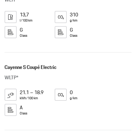
13,7
310
l/100 km
g/km
G
G
Class
Class
Cayenne S Coupé Electric
WLTP*
21.1 – 18.9
0
kWh/100 km
g/km
A
Class