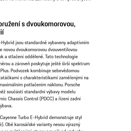
pružení s dvoukomorovou,
ií
Hybrid jsou standardně vybaveny adaptivním
e novou dvoukomorovou dvouventilovou
ok a stlačení odděleně. Tato technologie
ěrou a zároveň poskytuje ještě širší spektrum
 Plus. Podvozek kombinuje sebevědomou
zatáčkami s charakteristikami zaměřenými na
s maximálním potlačením náklonu. Porsche
vněž součástí standardní výbavy modelu
ic Chassis Control (PDCC) a řízení zadní
výbava.
 Cayenne Turbo E-Hybrid demonstruje styl
. Obě karosářské varianty nesou výrazný