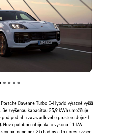
 Porsche Cayenne Turbo E-Hybrid výrazně vyšší
ní. Se zvýšenou kapacitou 25,9 kWh umožňuje
ý pod podlahu zavazadlového prostoru dojezd
). Nová palubní nabíječka o výkonu 11 kW
zení na méně než 2,5 hodiny a to i přes zvýšení