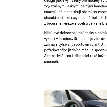
design přídě vyhrazený pro modely Turb
zvýrazněnými lesklými černými lamelami
nárazník dále podtrhují charakter mode
charakteristické rysy modelů Turbo E-H
z broušené nerezové oceli a červené br
Hliníkové dekory palubní desky a oblož
výkon i v interiéru. Stropnice je zhoto
zahrnuje vyhřívaný sportovní volant GT,
požadovaného jízdního módu a sportovn
Alternativně jsou k dispozici také kože
směrech.