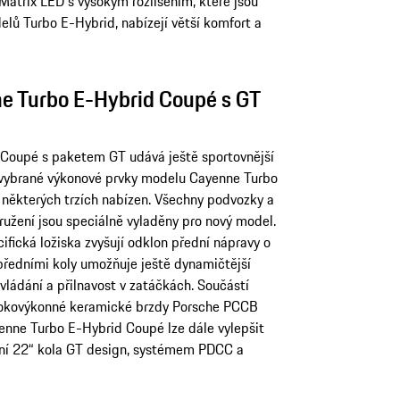
Matrix LED s vysokým rozlišením, které jsou
lů Turbo E-Hybrid, nabízejí větší komfort a
ne Turbo E-Hybrid Coupé s GT
Coupé s paketem GT udává ještě sportovnější
í vybrané výkonové prvky modelu Cayenne Turbo
a některých trzích nabízen. Všechny podvozky a
užení jsou speciálně vyladěny pro nový model.
ifická ložiska zvyšují odklon přední nápravy o
 předními koly umožňuje ještě dynamičtější
ovládání a přilnavost v zatáčkách. Součástí
ysokovýkonné keramické brzdy Porsche PCCB
nne Turbo E-Hybrid Coupé lze dále vylepšit
ní 22“ kola GT design, systémem PDCC a