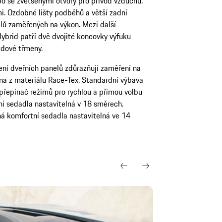
o se zvětšenými otvory pro přívod vzduchu,
. Ozdobné lišty podběhů a větší zadní
lů zaměřených na výkon. Mezi další
ybrid patří dvě dvojité koncovky výfuku
zdové třmeny.
ení dveřních panelů zdůrazňují zaměření na
vena z materiálu Race-Tex. Standardní výbava
 přepínač režimů pro rychlou a přímou volbu
í sedadla nastavitelná v 18 směrech.
ná komfortní sedadla nastavitelná ve 14