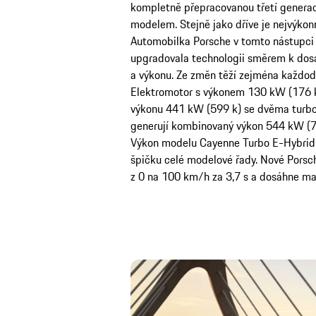
kompletně přepracovanou třetí genera
modelem. Stejně jako dříve je nejvýkon
Automobilka Porsche v tomto nástupci
upgradovala technologii směrem k dos
a výkonu. Ze změn těží zejména každode
Elektromotor s výkonem 130 kW (176 k
výkonu 441 kW (599 k) se dvěma turb
generují kombinovaný výkon 544 kW (
Výkon modelu Cayenne Turbo E-Hybrid 
špičku celé modelové řady. Nové Porsc
z 0 na 100 km/h za 3,7 s a dosáhne ma