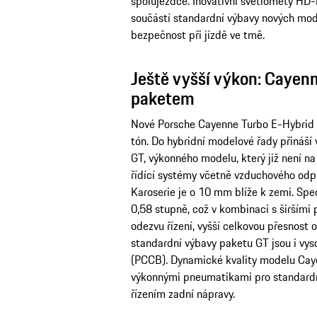
spolujezdce. Inovativní světlomety HD-
součástí standardní výbavy nových mode
bezpečnost při jízdě ve tmě.
Ještě vyšší výkon: Cayen
paketem
Nové Porsche Cayenne Turbo E-Hybrid 
tón. Do hybridní modelové řady přináš
GT, výkonného modelu, který již není n
řídící systémy včetně vzduchového odpr
Karoserie je o 10 mm blíže k zemi. Spec
0,58 stupně, což v kombinaci s širšími
odezvu řízení, vyšší celkovou přesnost 
standardní výbavy paketu GT jsou i v
(PCCB). Dynamické kvality modelu Caye
výkonnými pneumatikami pro standard
řízením zadní nápravy.