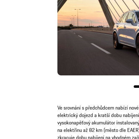
Ve srovnání s předchůdcem nabízí nové
elektrický dojezd a kratší dobu nabíje
vysokonapěťový akumulátor instalovan
na elektřinu až 82 km (město dle EAER
zkracuje dobu nabíjení na vhodném zaří