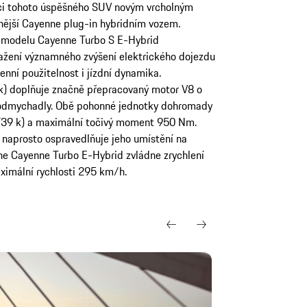
ci tohoto úspěšného SUV novým vrcholným
nější Cayenne plug-in hybridním vozem.
 modelu Cayenne Turbo S E-Hybrid
ažení významného zvýšení elektrického dojezdu
nní použitelnost i jízdní dynamika.
) doplňuje značně přepracovaný motor V8 o
odmychadly. Obě pohonné jednotky dohromady
739 k) a maximální točivý moment 950 Nm.
naprosto ospravedlňuje jeho umístění na
he Cayenne Turbo E-Hybrid zvládne zrychlení
ximální rychlosti 295 km/h.