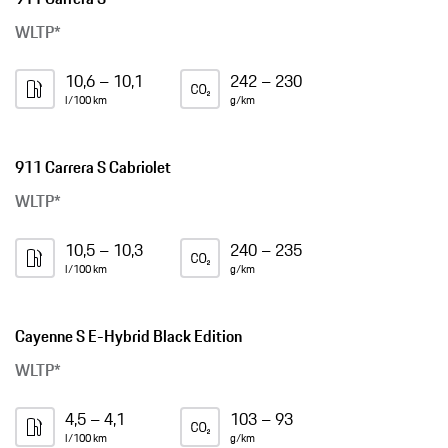
WLTP*
10,6 – 10,1
242 – 230
l/100 km
g/km
911 Carrera S Cabriolet
WLTP*
10,5 – 10,3
240 – 235
l/100 km
g/km
Cayenne S E-Hybrid Black Edition
WLTP*
4,5 – 4,1
103 – 93
l/100 km
g/km