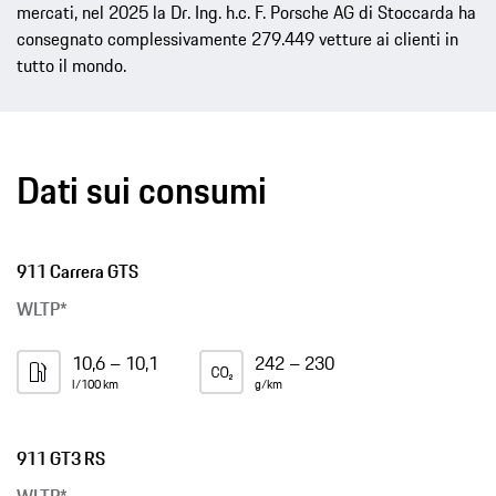
mercati, nel 2025 la Dr. Ing. h.c. F. Porsche AG di Stoccarda ha
consegnato complessivamente 279.449 vetture ai clienti in
tutto il mondo.
Dati sui consumi
911 Carrera GTS
WLTP*
10,6 – 10,1
242 – 230
l/100 km
g/km
911 GT3 RS
WLTP*