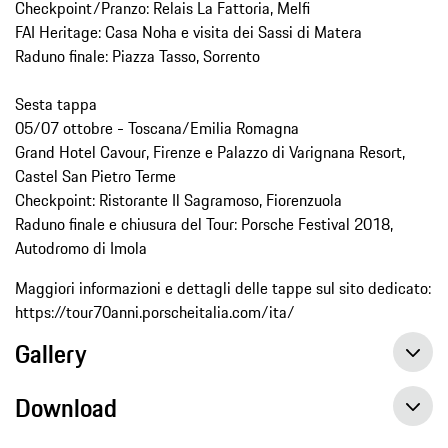
Checkpoint/Pranzo: Relais La Fattoria, Melfi
FAI Heritage: Casa Noha e visita dei Sassi di Matera
Raduno finale: Piazza Tasso, Sorrento
Sesta tappa
05/07 ottobre - Toscana/Emilia Romagna
Grand Hotel Cavour, Firenze e Palazzo di Varignana Resort,
Castel San Pietro Terme
Checkpoint: Ristorante Il Sagramoso, Fiorenzuola
Raduno finale e chiusura del Tour: Porsche Festival 2018,
Autodromo di Imola
Maggiori informazioni e dettagli delle tappe sul sito dedicato:
https://tour70anni.porscheitalia.com/ita/
Gallery
Download
Porsche Italia celebra il 70esimo compleanno della Casa con ‟Sportscar Together - The Italian Tour”, un evento che si preannuncia memorabile