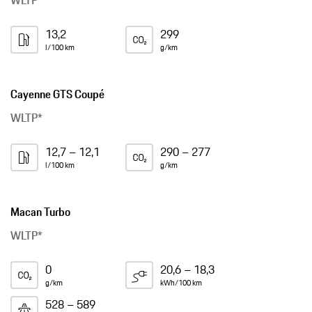
13,2
299
l/100 km
g/km
Cayenne GTS Coupé
WLTP*
12,7 – 12,1
290 – 277
l/100 km
g/km
Macan Turbo
WLTP*
0
20,6 – 18,3
g/km
kWh/100 km
528 – 589