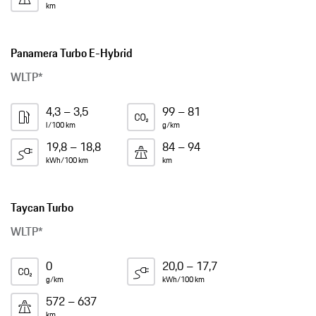
km
Panamera Turbo E-Hybrid
WLTP*
4,3 – 3,5
99 – 81
l/100 km
g/km
19,8 – 18,8
84 – 94
kWh/100 km
km
Taycan Turbo
WLTP*
0
20,0 – 17,7
g/km
kWh/100 km
572 – 637
km