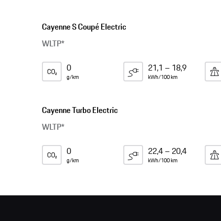
Cayenne S Coupé Electric
WLTP*
0
21,1 – 18,9
g/km
kWh/100 km
Cayenne Turbo Electric
WLTP*
0
22,4 – 20,4
g/km
kWh/100 km