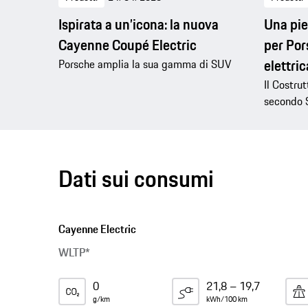
Ispirata a un’icona: la nuova
Una pie
Cayenne Coupé Electric
per Por
elettric
Porsche amplia la sua gamma di SUV
Il Costrut
secondo 
Dati sui consumi
Cayenne Electric
WLTP*
0
21,8 – 19,7
g/km
kWh/100 km