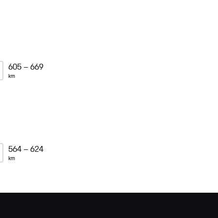
605 – 669
km
564 – 624
km