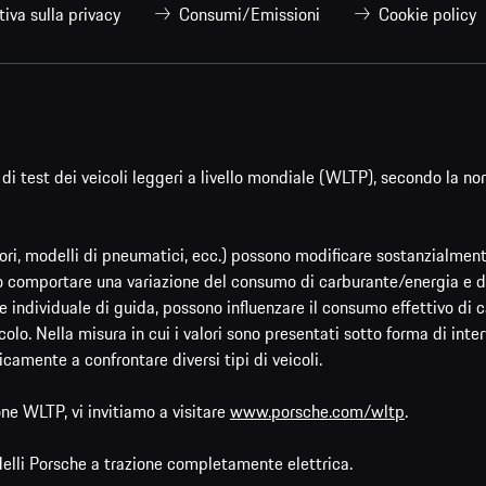
tiva sulla privacy
Consumi/Emissioni
Cookie policy
di test dei veicoli leggeri a livello mondiale (WLTP), secondo la n
ri, modelli di pneumatici, ecc.) possono modificare sostanzialmente 
comportare una variazione del consumo di carburante/energia e del li
 individuale di guida, possono influenzare il consumo effettivo di car
icolo. Nella misura in cui i valori sono presentati sotto forma di inter
icamente a confrontare diversi tipi di veicoli.
ne WLTP, vi invitiamo a visitare
www.porsche.com/wltp
.
delli Porsche a trazione completamente elettrica.