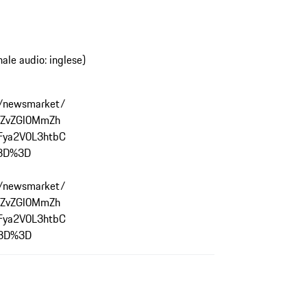
ale audio: inglese)
et/newsmarket/
DZvZGl0MmZh
Fya2V0L3htbC
3D%3D
et/newsmarket/
DZvZGl0MmZh
Fya2V0L3htbC
%3D%3D