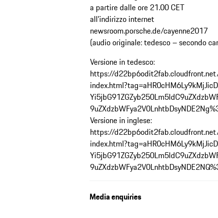
a partire dalle ore 21.00 CET
all’indirizzo internet
newsroom.porsche.de/cayenne2017
(audio originale: tedesco – secondo can
Versione in tedesco:
https://d22bp6odit2fab.cloudfront.n
index.html?tag=aHR0cHM6Ly9kMjJic
Yi5jbG91ZGZyb250Lm5ldC9uZXdzbW
9uZXdzbWFya2V0LnhtbDsyNDE2Ng%
Versione in inglese:
https://d22bp6odit2fab.cloudfront.n
index.html?tag=aHR0cHM6Ly9kMjJic
Yi5jbG91ZGZyb250Lm5ldC9uZXdzbW
9uZXdzbWFya2V0LnhtbDsyNDE2NQ
Media enquiries