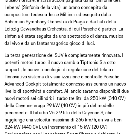
Lebens” (Sinfonia della vita), un brano concepito dal
compositore tedesco Jesse Milliner ed eseguito dalla
Bohemian Symphony Orchestra di Praga e dai fiati della
Leipzig Gewandhaus Orchestra, di cui Porsche è partner. La
sinfonia è stata seguita da uno spettacolo di danza, musica
dal vivo e da un fantasmagorico gioco di luci.
La terza generazione del SUV è completamente rinnovata. I
potenti motori turbo, il nuovo cambio Tiptronic S a otto
rapporti, le nuove tecnologie di regolazione del telaio e
l'innovativo sistema di visualizzazione e controllo Porsche
Advanced Cockpit totalmente connesso assicurano un nuovo
livello di sportività e comfort. Al lancio saranno disponibili due
nuovi motori sei cilindri: il turbo tre litri da 250 kW (340 CV)
della Cayenne eroga 29 kW (40 CV) in più del modello
precedente. Il biturbo V6 2.9 litri della Cayenne S, che
raggiunge una velocità massima di 265 km/h, arriva a ben
324 kW (440 CV), un incremento di 15 kW (20 CV).
Equipaggiata con il pacchetto Sport Chrono a richiesta, la