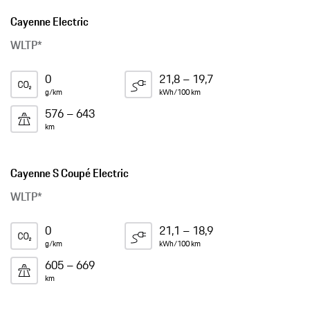
Cayenne Electric
WLTP*
0
21,8 – 19,7
g/km
kWh/100 km
576 – 643
km
Cayenne S Coupé Electric
WLTP*
0
21,1 – 18,9
g/km
kWh/100 km
605 – 669
km