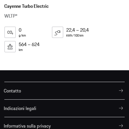
Cayenne Turbo Electric
WLTP*
0
22,4 – 20,4
g/km
kWh/100 km
564 – 624
km
Contatto
Indicazioni legali
Informativa sulla privacy