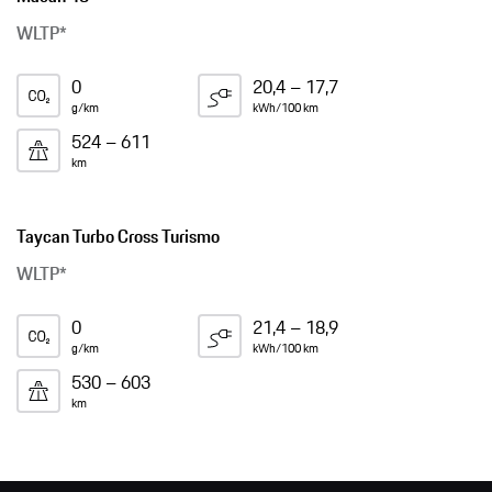
WLTP*
0
20,4 – 17,7
g/km
kWh/100 km
524 – 611
km
Taycan Turbo Cross Turismo
WLTP*
0
21,4 – 18,9
g/km
kWh/100 km
530 – 603
km