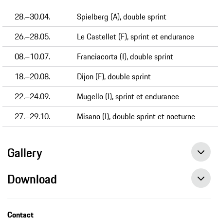
28.–30.04.
Spielberg (A), double sprint
26.–28.05.
Le Castellet (F), sprint et endurance
08.–10.07.
Franciacorta (I), double sprint
18.–20.08.
Dijon (F), double sprint
22.–24.09.
Mugello (I), sprint et endurance
27.–29.10.
Misano (I), double sprint et nocturne
Gallery
Download
Nouvelle saison de la Porsche Sports Cup Suisse, press release, 04/19/2022, Porsche Schweiz AG
Contact