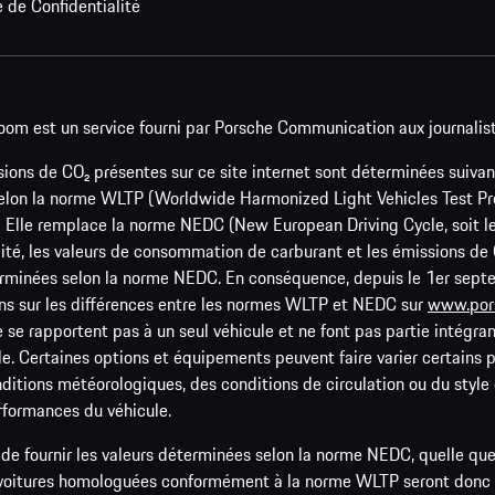
e de Confidentialité
oom est un service fourni par Porsche Communication aux journalis
ons de CO₂ présentes sur ce site internet sont déterminées suivan
elon la norme WLTP (Worldwide Harmonized Light Vehicles Test Proc
₂. Elle remplace la norme NEDC (New European Driving Cycle, soit 
lité, les valeurs de consommation de carburant et les émissions d
éterminées selon la norme NEDC. En conséquence, depuis le 1er se
ns sur les différences entre les normes WLTP et NEDC sur
www.por
se rapportent pas à un seul véhicule et ne font pas partie intégrante
e. Certaines options et équipements peuvent faire varier certains p
conditions météorologiques, des conditions de circulation ou du styl
erformances du véhicule.
de fournir les valeurs déterminées selon la norme NEDC, quelle que
s voitures homologuées conformément à la norme WLTP seront donc 