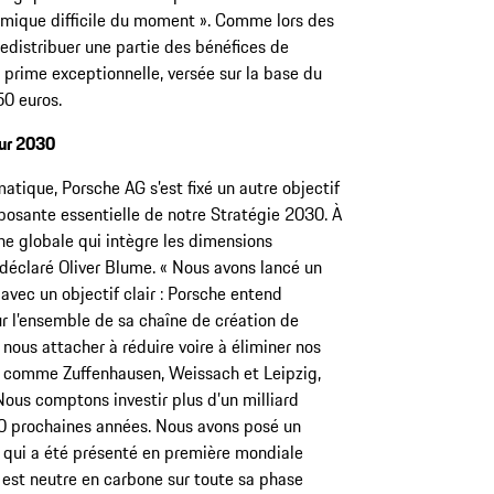
omique difficile du moment ». Comme lors des
edistribuer une partie des bénéfices de
la prime exceptionnelle, versée sur la base du
50 euros.
our 2030
atique, Porsche AG s’est fixé un autre objectif
posante essentielle de notre Stratégie 2030. À
he globale qui intègre les dimensions
 déclaré Oliver Blume. « Nous avons lancé un
ec un objectif clair : Porsche entend
ur l’ensemble de sa chaîne de création de
s nous attacher à réduire voire à éliminer nos
, comme Zuffenhausen, Weissach et Leipzig,
ous comptons investir plus d’un milliard
10 prochaines années. Nous avons posé un
, qui a été présenté en première mondiale
 est neutre en carbone sur toute sa phase