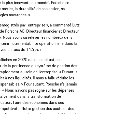
e la plus innovante au monde’. Porsche se
 métier, la durabilité de son action, sa
gies novatrices. »
enregistrés par l’entreprise », a commenté Lutz
e Porsche AG, Directeur financier et Directeur
« Nous avons su relever les nombreux défis
tenir notre rentabilité opérationnelle dans la
avec un taux de 14,6 %. »
affichés en 2020 dans une situation
t de la pertinence du système de gestion des
 rapidement au sein de l’entreprise. « Durant la
er à nos liquidités. Il nous a fallu réduire les
spensables. » Pour autant, Porsche n’a jamais
. « Nous n’avons pas rogné sur les dépenses
assivement dans la transformation de
rification. Faire des économies dans ces
mpétitivité. Notre gestion des coûts et des