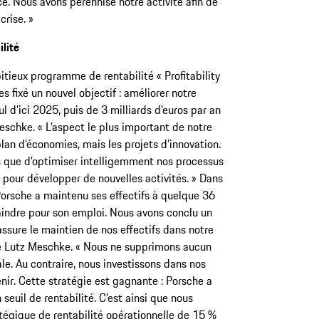
ce. Nous avons pérennisé notre activité afin de
crise. »
lité
tieux programme de rentabilité « Profitability
ixé un nouvel objectif : améliorer notre
l d’ici 2025, puis de 3 milliards d’euros par an
eschke. « L’aspect le plus important de notre
lan d’économies, mais les projets d’innovation.
ûts que d’optimiser intelligemment nos processus
 pour développer de nouvelles activités. » Dans
Porsche a maintenu ses effectifs à quelque 36
raindre pour son emploi. Nous avons conclu un
assure le maintien de nos effectifs dans notre
té Lutz Meschke. « Nous ne supprimons aucun
le. Au contraire, nous investissons dans nos
nir. Cette stratégie est gagnante : Porsche a
seuil de rentabilité. C’est ainsi que nous
tégique de rentabilité opérationnelle de 15 %