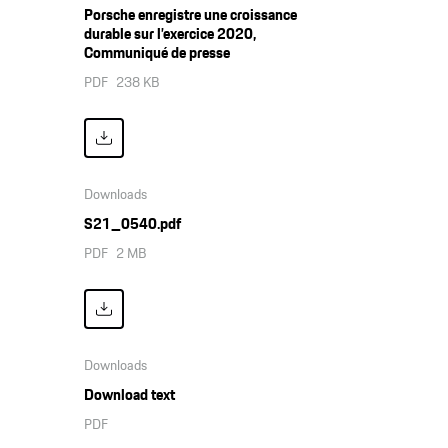
Porsche enregistre une croissance
durable sur l’exercice 2020,
Communiqué de presse
PDF
238 KB
Downloads
S21_0540.pdf
PDF
2 MB
Downloads
Download text
PDF