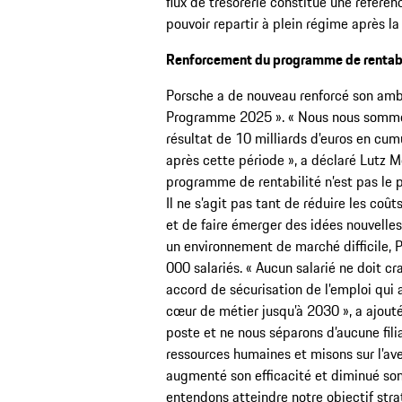
flux de trésorerie constitue une référen
pouvoir repartir à plein régime après la 
Renforcement du programme de rentabi
Porsche a de nouveau renforcé son ambi
Programme 2025 ». « Nous nous sommes f
résultat de 10 milliards d’euros en cumu
après cette période », a déclaré Lutz M
programme de rentabilité n’est pas le p
Il ne s’agit pas tant de réduire les co
et de faire émerger des idées nouvelles
un environnement de marché difficile, 
000 salariés. « Aucun salarié ne doit c
accord de sécurisation de l’emploi qui 
cœur de métier jusqu’à 2030 », a ajou
poste et ne nous séparons d’aucune filia
ressources humaines et misons sur l’ave
augmenté son efficacité et diminué son 
entendons atteindre notre objectif stra