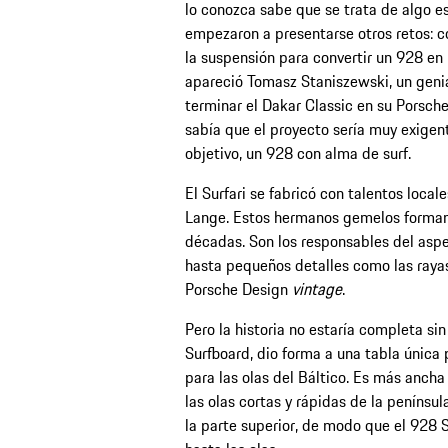
lo conozca sabe que se trata de algo esp
empezaron a presentarse otros retos: có
la suspensión para convertir un 928 en
apareció Tomasz Staniszewski, un genia
terminar el Dakar Classic en su Porsch
sabía que el proyecto sería muy exigent
objetivo, un 928 con alma de surf.
El Surfari se fabricó con talentos locale
Lange. Estos hermanos gemelos forman
décadas. Son los responsables del asp
hasta pequeños detalles como las rayas,
Porsche Design
vintage
.
Pero la historia no estaría completa sin
Surfboard, dio forma a una tabla única
para las olas del Báltico. Es más ancha
las olas cortas y rápidas de la penínsul
la parte superior, de modo que el 928 S