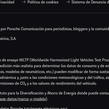
rivacidad
Política de cookies
Sistema de Denuncia d
or Porsche Comunicación para periodistas, bloggers y la comunid
rica, S.A.
o de ensayo WLTP (Worldwide Harmonized Light Vehicles Test Pro
dición más realista para determinar los datos de consumo y de emi
os, modelos de neumáticos, etc.) pueden modificar de forma sustan
rodinámica y, junto a las condiciones meteorológicas y del tráfico, 
emisiones de CO₂ y a los valores de rendimiento del vehículo.
tituto para la Diversificación y Ahorro de Energía donde puede cons
/base-datos/marca-y-modelo
).
odelos Porsche totalmente eléctricos
aquí
.