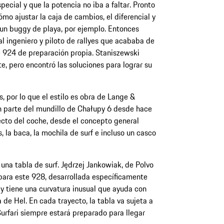
ecial y que la potencia no iba a faltar. Pronto
mo ajustar la caja de cambios, el diferencial y
 un buggy de playa, por ejemplo. Entonces
l ingeniero y piloto de rallyes que acababa de
e 924 de preparación propia. Staniszewski
e, pero encontró las soluciones para lograr su
s, por lo que el estilo es obra de Lange &
 parte del mundillo de Chałupy 6 desde hace
ecto del coche, desde el concepto general
 la baca, la mochila de surf e incluso un casco
 una tabla de surf. Jędrzej Jankowiak, de Polvo
 para este 928, desarrollada específicamente
 y tiene una curvatura inusual que ayuda con
a de Hel. En cada trayecto, la tabla va sujeta a
urfari siempre estará preparado para llegar