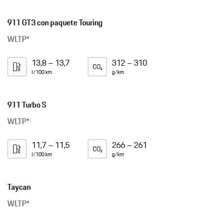
911 GT3 con paquete Touring
WLTP*
13,8 – 13,7
312 – 310
l/100 km
g/km
911 Turbo S
WLTP*
11,7 – 11,5
266 – 261
l/100 km
g/km
Taycan
WLTP*