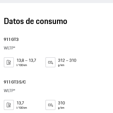
Datos de consumo
911 GT3
WLTP*
13,8 – 13,7
312 – 310
l/100 km
g/km
911 GT3 S/C
WLTP*
13,7
310
l/100 km
g/km