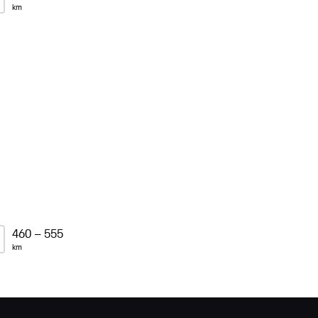
km
460 – 555
km