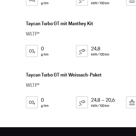
g/km
kWh/100 km
Taycan Turbo GT mit Manthey Kit
WLTP*
0
24,8
g/km
kWh/100 km
Taycan Turbo GT mit Weissach-Paket
WLTP*
0
24,8 – 20,6
g/km
kWh/100 km