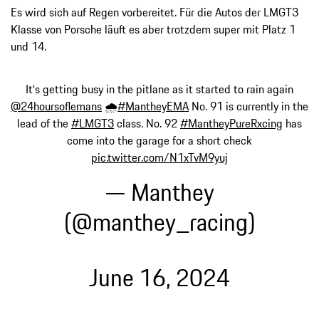
Es wird sich auf Regen vorbereitet. Für die Autos der LMGT3
Klasse von Porsche läuft es aber trotzdem super mit Platz 1
und 14.
It‘s getting busy in the pitlane as it started to rain again
@24hoursoflemans
🌧️
#MantheyEMA
No. 91 is currently in the
lead of the
#LMGT3
class. No. 92
#MantheyPureRxcing
has
come into the garage for a short check
pic.twitter.com/N1xTvM9yuj
— Manthey
(@manthey_racing)
June 16, 2024