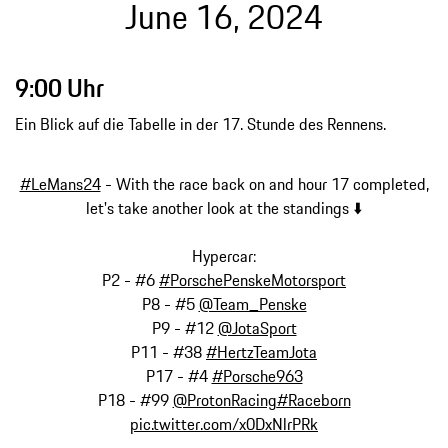
June 16, 2024
9:00 Uhr
Ein Blick auf die Tabelle in der 17. Stunde des Rennens.
#LeMans24
- With the race back on and hour 17 completed,
let's take another look at the standings ⬇️
Hypercar:
P2 - #6
#PorschePenskeMotorsport
P8 - #5
@Team_Penske
P9 - #12
@JotaSport
P11 - #38
#HertzTeamJota
P17 - #4
#Porsche963
P18 - #99
@ProtonRacing
#Raceborn
pic.twitter.com/x0DxNlrPRk