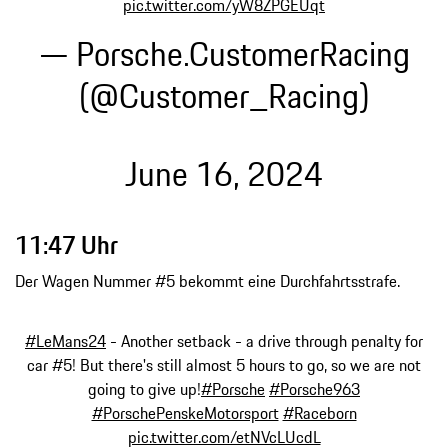
pic.twitter.com/yW8ZPGEUqt
— Porsche.CustomerRacing
(@Customer_Racing)
June 16, 2024
11:47 Uhr
Der Wagen Nummer #5 bekommt eine Durchfahrtsstrafe.
#LeMans24
- Another setback - a drive through penalty for
car #5! But there's still almost 5 hours to go, so we are not
going to give up!
#Porsche
#Porsche963
#PorschePenskeMotorsport
#Raceborn
pic.twitter.com/etNVcLUcdL