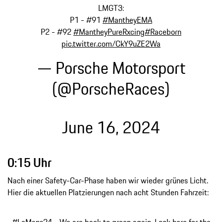
LMGT3:
P1 - #91
#MantheyEMA
P2 - #92
#MantheyPureRxcing
#Raceborn
pic.twitter.com/CkY9uZE2Wa
— Porsche Motorsport
(@PorscheRaces)
June 16, 2024
0:15 Uhr
Nach einer Safety-Car-Phase haben wir wieder grünes Licht.
Hier die aktuellen Platzierungen nach acht Stunden Fahrzeit:
#LeMans24
- We are back to green again. Look here for the