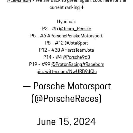
current ranking ⬇️
Hypercar:
P2 - #5
@Team_Penske
P5 - #6
#PorschePenskeMotorsport
P8 - #12
@JotaSport
P12 - #38
#HertzTeamJota
P14 - #4
#Porsche963
P19 - #99
@ProtonRacing
#Raceborn
pic.twitter.com/NwURB9dQlc
— Porsche Motorsport
(@PorscheRaces)
June 15, 2024