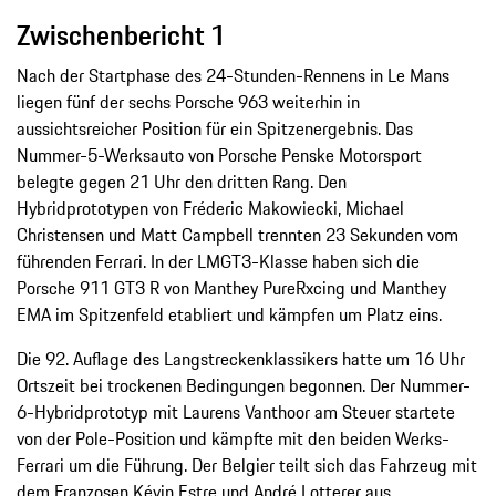
Zwischenbericht 1
Nach der Startphase des 24-Stunden-Rennens in Le Mans
liegen fünf der sechs Porsche 963 weiterhin in
aussichtsreicher Position für ein Spitzenergebnis. Das
Nummer-5-Werksauto von Porsche Penske Motorsport
belegte gegen 21 Uhr den dritten Rang. Den
Hybridprototypen von Fréderic Makowiecki, Michael
Christensen und Matt Campbell trennten 23 Sekunden vom
führenden Ferrari. In der LMGT3-Klasse haben sich die
Porsche 911 GT3 R von Manthey PureRxcing und Manthey
EMA im Spitzenfeld etabliert und kämpfen um Platz eins.
Die 92. Auflage des Langstreckenklassikers hatte um 16 Uhr
Ortszeit bei trockenen Bedingungen begonnen. Der Nummer-
6-Hybridprototyp mit Laurens Vanthoor am Steuer startete
von der Pole-Position und kämpfte mit den beiden Werks-
Ferrari um die Führung. Der Belgier teilt sich das Fahrzeug mit
dem Franzosen Kévin Estre und André Lotterer aus