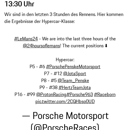
13:30 Uhr
Wir sind in den letzten 3 Stunden des Rennens. Hier kommen
die Ergebnisse der Hypercar-Klasse:
#LeMans24
- We are into the last three hours of the
@24hoursoflemans
! The current positions ⬇️
Hypercar:
P5 - #6
#PorschePenskeMotorsport
P7 - #12
@JotaSport
P8 - #5
@Team_Penske
P9 - #38
#HertzTeamJota
P16 - #99
@ProtonRacing
#Porsche963
#Raceborn
pic.twitter.com/2CQHbso0UD
— Porsche Motorsport
(@PorscheRaces)