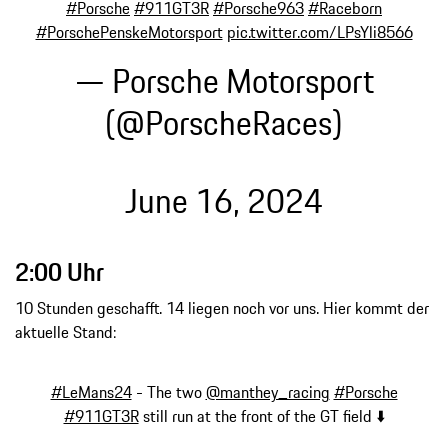
#Porsche
#911GT3R
#Porsche963
#Raceborn
#PorschePenskeMotorsport
pic.twitter.com/LPsYli8566
— Porsche Motorsport
(@PorscheRaces)
June 16, 2024
2:00 Uhr
10 Stunden geschafft. 14 liegen noch vor uns. Hier kommt der
aktuelle Stand:
#LeMans24
- The two
@manthey_racing
#Porsche
#911GT3R
still run at the front of the GT field ⬇️