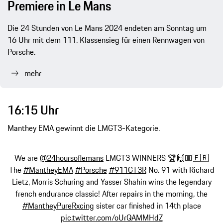
Premiere in Le Mans
Die 24 Stunden von Le Mans 2024 endeten am Sonntag um
16 Uhr mit dem 111. Klassensieg für einen Rennwagen von
Porsche.
mehr
16:15 Uhr
Manthey EMA gewinnt die LMGT3-Kategorie.
We are
@24hoursoflemans
LMGT3 WINNERS 🏆🙌🏼🇫🇷
The
#MantheyEMA
#Porsche
#911GT3R
No. 91 with Richard
Lietz, Morris Schuring and Yasser Shahin wins the legendary
french endurance classic! After repairs in the morning, the
#MantheyPureRxcing
sister car finished in 14th place
pic.twitter.com/oUrQAMMHdZ