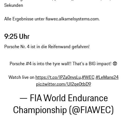
Sekunden
Alle Ergebnisse unter fiawec.alkamelsystems.com.
9:25 Uhr
Porsche Nr. 4 ist in die Reifenwand gefahren!
Porsche #4 is into the tyre wall!! That's a BIG impact! 😨
Watch live on
https://t.co/IPZa0nvsLu
.
#WEC
#LeMans24
pic.twitter.com/UI2qe0tbD9
— FIA World Endurance
Championship (@FIAWEC)