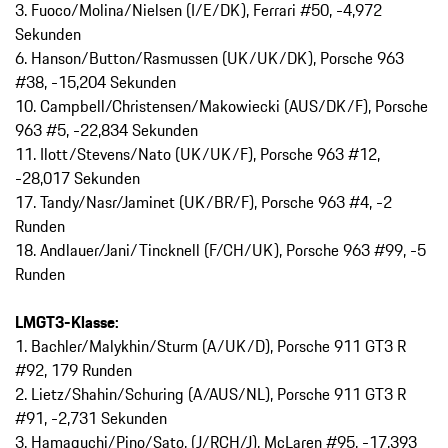
3. Fuoco/Molina/Nielsen (I/E/DK), Ferrari #50, -4,972
Sekunden
6. Hanson/Button/Rasmussen (UK/UK/DK), Porsche 963
#38, -15,204 Sekunden
10. Campbell/Christensen/Makowiecki (AUS/DK/F), Porsche
963 #5, -22,834 Sekunden
11. Ilott/Stevens/Nato (UK/UK/F), Porsche 963 #12,
-28,017 Sekunden
17. Tandy/Nasr/Jaminet (UK/BR/F), Porsche 963 #4, -2
Runden
18. Andlauer/Jani/Tincknell (F/CH/UK), Porsche 963 #99, -5
Runden
LMGT3-Klasse:
1. Bachler/Malykhin/Sturm (A/UK/D), Porsche 911 GT3 R
#92, 179 Runden
2. Lietz/Shahin/Schuring (A/AUS/NL), Porsche 911 GT3 R
#91, -2,731 Sekunden
3. Hamaguchi/Pino/Sato, (J/RCH/J), McLaren #95, -17,393