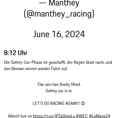
— Manthey
(@manthey_racing)
June 16, 2024
8:12 Uhr
Die Safety-Car-Phase ist geschafft, der Regen lässt nach, und
das Rennen nimmt wieder Fahrt auf.
The rain has finally lifted.
Safety car is in.
LET'S GO RACING AGAIN!!! 😍
Watch live on
https://t.co/IPZa0nvsLu
.
#WEC
#LeMans24