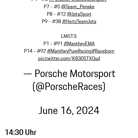
P7 - #5
@Team_Penske
P8 - #12
@JotaSport
P9 - #38
#HertzTeamJota
LMGT3:
P1 - #91
#MantheyEMA
P14 - #92
#MantheyPureRxcing
#Raceborn
pic.twitter.com/K8305TXOud
— Porsche Motorsport
(@PorscheRaces)
June 16, 2024
14:30 Uhr