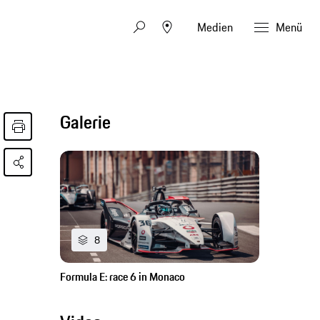
Medien
Menü
Galerie
8
Formula E: race 6 in Monaco