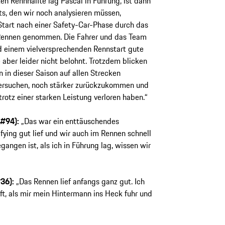
en Rennhälfte lag Pascal in Führung, ist dann
s, den wir noch analysieren müssen,
tart nach einer Safety-Car-Phase durch das
Rennen genommen. Die Fahrer und das Team
d einem vielversprechenden Rennstart gute
 aber leider nicht belohnt. Trotzdem blicken
n in dieser Saison auf allen Strecken
 versuchen, noch stärker zurückzukommen und
trotz einer starken Leistung verloren haben.“
(#94):
„Das war ein enttäuschendes
fying gut lief und wir auch im Rennen schnell
angen ist, als ich in Führung lag, wissen wir
36):
„Das Rennen lief anfangs ganz gut. Ich
t, als mir mein Hintermann ins Heck fuhr und