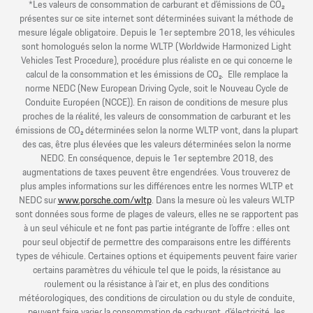
*Les valeurs de consommation de carburant et d’émissions de CO₂
présentes sur ce site internet sont déterminées suivant la méthode de
mesure légale obligatoire. Depuis le 1er septembre 2018, les véhicules
sont homologués selon la norme WLTP (Worldwide Harmonized Light
Vehicles Test Procedure), procédure plus réaliste en ce qui concerne le
calcul de la consommation et les émissions de CO₂. Elle remplace la
norme NEDC (New European Driving Cycle, soit le Nouveau Cycle de
Conduite Européen (NCCE)). En raison de conditions de mesure plus
proches de la réalité, les valeurs de consommation de carburant et les
émissions de CO₂ déterminées selon la norme WLTP vont, dans la plupart
des cas, être plus élevées que les valeurs déterminées selon la norme
NEDC. En conséquence, depuis le 1er septembre 2018, des
augmentations de taxes peuvent être engendrées. Vous trouverez de
plus amples informations sur les différences entre les normes WLTP et
NEDC sur
www.porsche.com/wltp
. Dans la mesure où les valeurs WLTP
sont données sous forme de plages de valeurs, elles ne se rapportent pas
à un seul véhicule et ne font pas partie intégrante de l’offre : elles ont
pour seul objectif de permettre des comparaisons entre les différents
types de véhicule. Certaines options et équipements peuvent faire varier
certains paramètres du véhicule tel que le poids, la résistance au
roulement ou la résistance à l’air et, en plus des conditions
météorologiques, des conditions de circulation ou du style de conduite,
peuvent faire varier la consommation de carburant, d’électricité, les