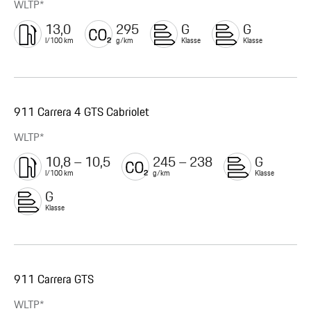
WLTP*
13,0
295
G
G
l/100 km
g/km
Klasse
Klasse
911 Carrera 4 GTS Cabriolet
WLTP*
10,8 – 10,5
245 – 238
G
l/100 km
g/km
Klasse
G
Klasse
911 Carrera GTS
WLTP*