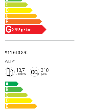
C
D
E
F
G
299 g/km
911 GT3 S/C
WLTP*
13,7
310
l/100 km
g/km
A
B
C
D
E