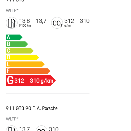
911 GT3
WLTP*
13,8 – 13,7
312 – 310
l/100 km
g/km
A
B
C
D
E
F
G
312 – 310 g/km
911 GT3 90 F. A. Porsche
WLTP*
13,7
310