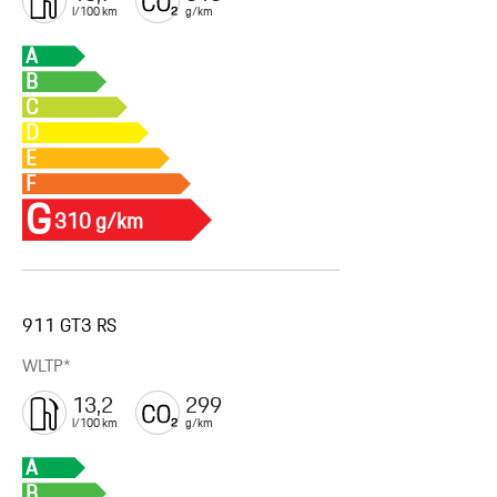
l/100 km
g/km
A
B
C
D
E
F
G
310 g/km
911 GT3 RS
WLTP*
13,2
299
l/100 km
g/km
A
B