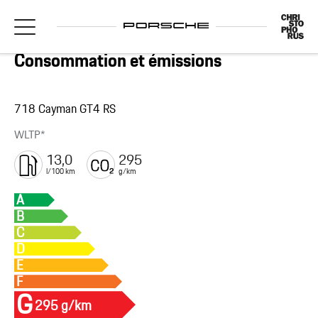
Consommation et émissions
718 Cayman GT4 RS
WLTP*
13,0
295
l/100 km
g/km
A
B
C
D
E
F
G
295 g/km