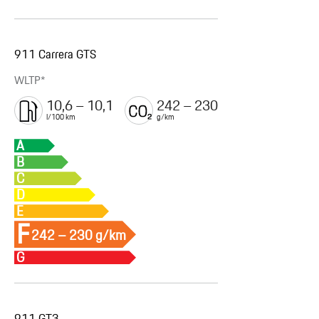
911 Carrera GTS
WLTP*
10,6 – 10,1
242 – 230
l/100 km
g/km
A
B
C
D
E
F
242 – 230 g/km
G