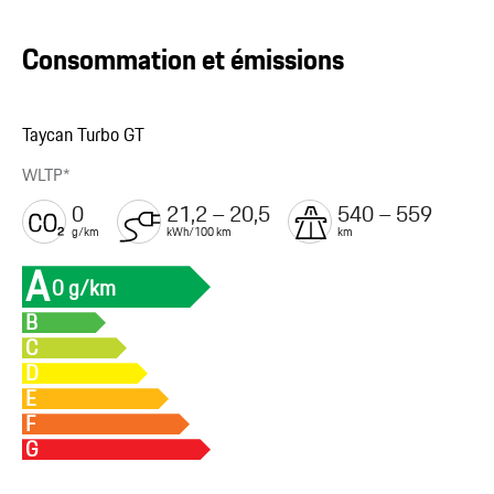
Consommation et émissions
Taycan Turbo GT
WLTP*
0
21,2 – 20,5
540 – 559
g/km
kWh/100 km
km
A
0 g/km
B
C
D
E
F
G