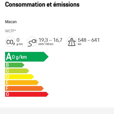
Consommation et émissions
Macan
WLTP*
0
19,3 – 16,7
548 – 641
g/km
kWh/100 km
km
A
0 g/km
B
C
D
E
F
G