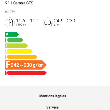
911 Carrera GTS
WLTP*
10,6 – 10,1
242 – 230
l/100 km
g/km
A
B
C
D
E
F
242 – 230 g/km
G
Mentions légales
Service