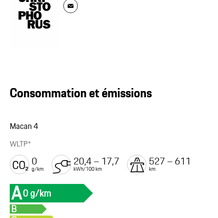
Consommation et émissions
Macan 4
WLTP*
0
20,4 – 17,7
527 – 611
g/km
kWh/100 km
km
A
0 g/km
B