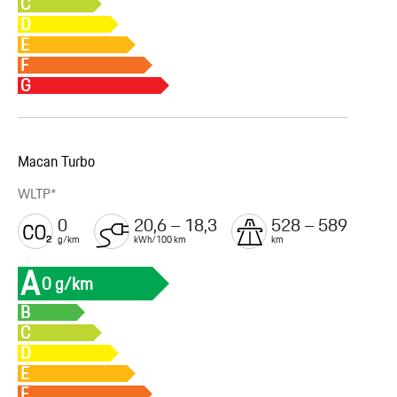
C
D
E
F
G
Macan Turbo
WLTP*
0
20,6 – 18,3
528 – 589
g/km
kWh/100 km
km
A
0 g/km
B
C
D
E
F