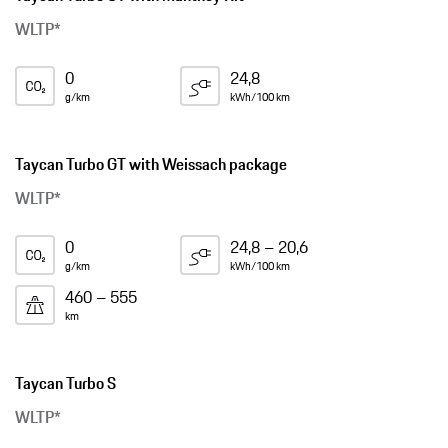
WLTP*
0
24,8
g/km
kWh/100 km
Taycan Turbo GT with Weissach package
WLTP*
0
24,8 – 20,6
g/km
kWh/100 km
460 – 555
km
Taycan Turbo S
WLTP*