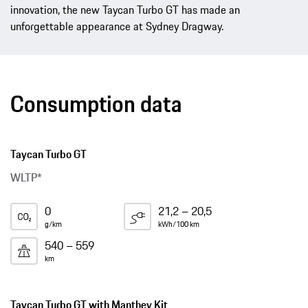
innovation, the new Taycan Turbo GT has made an
unforgettable appearance at Sydney Dragway.
Consumption data
Taycan Turbo GT
WLTP*
0
21,2 – 20,5
g/km
kWh/100 km
540 – 559
km
Taycan Turbo GT with Manthey Kit