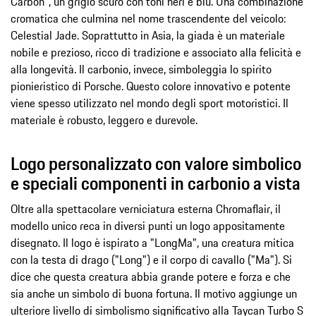
Carbon", un grigio scuro con toni neri e blu. Una combinazione
cromatica che culmina nel nome trascendente del veicolo:
Celestial Jade. Soprattutto in Asia, la giada è un materiale
nobile e prezioso, ricco di tradizione e associato alla felicità e
alla longevità. Il carbonio, invece, simboleggia lo spirito
pionieristico di Porsche. Questo colore innovativo e potente
viene spesso utilizzato nel mondo degli sport motoristici. Il
materiale è robusto, leggero e durevole.
Logo personalizzato con valore simbolico
e speciali componenti in carbonio a vista
Oltre alla spettacolare verniciatura esterna Chromaflair, il
modello unico reca in diversi punti un logo appositamente
disegnato. Il logo è ispirato a "LongMa", una creatura mitica
con la testa di drago ("Long") e il corpo di cavallo ("Ma"). Si
dice che questa creatura abbia grande potere e forza e che
sia anche un simbolo di buona fortuna. Il motivo aggiunge un
ulteriore livello di simbolismo significativo alla Taycan Turbo S