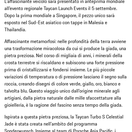
L'affascinante veicolo sarà presentato in anteprima mondiale
all'evento regionale Taycan Launch Events il 5 settembre.
Dopo la prima mondiale a Singapore, il pezzo unico sarà
esposto nel Sud-Est asiatico con tappe in Malesia e
Thailandia.
Affascinante metamorfosi: nelle profondità della terra avviene
una trasformazione miracolosa da cui si produce la giada, una
pietra preziosa. Nel corso di migliaia di anni, i minerali della
crosta terrestre si riscaldano e subiscono una forte pressione
prima di cristallizzarsi e fondersi insieme. Le più piccole
variazioni di temperatura o di pressione lasciano il segno sulla
roccia, creando disegni di colore verde, giallo, oro, bianco e
talvolta blu. Questo viaggio unico dall'origine minerale agli
artigiani, dalla pietra naturale dalle mille sfaccettature alla
gioielleria, è la ragione del fascino senza tempo della giada.
Ispirata a questa pietra preziosa, la Taycan Turbo S Celestial
Jade è stata creata nell'ambito del programma
Sonderwunsch. Insieme al team di Porsche Asia Pacific, i