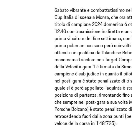
Sabato vibrante e combattutissimo nell
Cup Italia di scena a Monza, che ora att
titolo di campione 2024 domenica 6 ott
12.40 con trasmissione in diretta e on 
primo vincitore del fine settimana, con l
primo poleman non sono però coinvolti ne
ottenuto in qualifica dall’olandese Robe
monomarca tricolore con Target Compet
della Velocità gara 1 è firmata da Simon
campione è sub judice in quanto il pilo
nel post-gara è stato penalizzato di 5 s
quale si è però appellato. Iaquinta è st
posizione di partenza, rimontando fino 
che sempre nel post-gara a sua volta M
Porsche Bolzano) è stato penalizzato d
retrocedendo fuori dalla zona punti (per
veloce della corsa in 1’48”725).