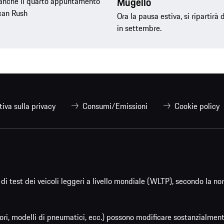
Mugello
anche il quarto appuntamento
can Rush
Ora la pausa estiva, si ripartirà
in settembre.
tiva sulla privacy
Consumi/Emissioni
Cookie policy
di test dei veicoli leggeri a livello mondiale (WLTP), secondo la n
ri, modelli di pneumatici, ecc.) possono modificare sostanzialmente 