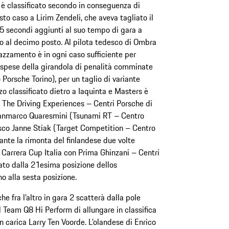
 è classificato secondo in conseguenza di
to caso a Lirim Zendeli, che aveva tagliato il
 5 secondi aggiunti al suo tempo di gara a
ato al decimo posto. Al pilota tedesco di Ombra
zzamento è in ogni caso sufficiente per
le spese della girandola di penalità comminate
Porsche Torino), per un taglio di variante
o classificato dietro a Iaquinta e Masters è
 The Driving Experiences – Centri Porsche di
Gianmarco Quaresmini (Tsunami RT – Centro
esco Janne Stiak (Target Competition – Centro
ante la rimonta del finlandese due volte
n Carrera Cup Italia con Prima Ghinzani – Centri
ato dalla 21esima posizione dellos
no alla sesta posizione.
e fra l’altro in gara 2 scatterà dalla pole
el Team Q8 Hi Perform di allungare in classifica
n carica Larry Ten Voorde. L’olandese di Enrico