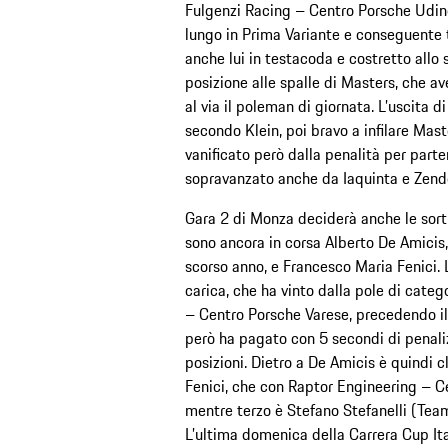
Fulgenzi Racing – Centro Porsche Udine 
lungo in Prima Variante e conseguente t
anche lui in testacoda e costretto allo 
posizione alle spalle di Masters, che a
al via il poleman di giornata. L’uscita
secondo Klein, poi bravo a infilare Mas
vanificato però dalla penalità per parte
sopravanzato anche da Iaquinta e Zende
Gara 2 di Monza deciderà anche le sorti
sono ancora in corsa Alberto De Amicis,
scorso anno, e Francesco Maria Fenici. 
carica, che ha vinto dalla pole di cate
– Centro Porsche Varese, precedendo 
però ha pagato con 5 secondi di penali
posizioni. Dietro a De Amicis è quindi cl
Fenici, che con Raptor Engineering – Ce
mentre terzo è Stefano Stefanelli (Tea
L’ultima domenica della Carrera Cup It