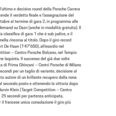
’ultimo e decisivo round della Porsche Carrera
ende il verdetto finale e l’assegnazione del
obre al termine di gara 2, in programma alle
demand su Dazn (anche in modalità gratuita). Il
a classifica di gara 1 che è sub judice, e il
lla rincorsa al titolo. Dopo il giro record
rt De Haan (1’47”650), all’esordio nel
ition – Centro Porsche Bolzano, nel Tempio
e Iaquinta. Il successo del già due volte
ta di Prima Ghinzani – Centri Porsche di Milano
econdi per un taglio di variante, decisione al
ato autore di un brillante recupero dalla nona
al secondo posto e ottenendo la vittoria dopo
arvin Klein (Target Competition – Centro
i 25 secondi per partenza anticipata,
 il francese unica consolazione il giro più