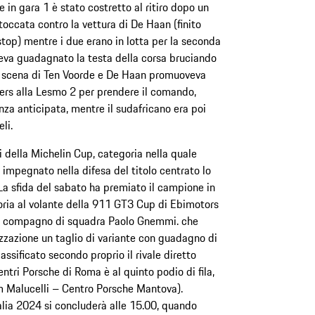
in gara 1 è stato costretto al ritiro dopo un
occata contro la vettura di De Haan (finito
stop) mentre i due erano in lotta per la seconda
veva guadagnato la testa della corsa bruciando
 di scena di Ten Voorde e De Haan promuoveva
ters alla Lesmo 2 per prendere il comando,
nza anticipata, mentre il sudafricano era poi
li.
 della Michelin Cup, categoria nella quale
 impegnato nella difesa del titolo centrato lo
La sfida del sabato ha premiato il campione in
goria al volante della 911 GT3 Cup di Ebimotors
il compagno di squadra Paolo Gnemmi. che
zzazione un taglio di variante con guadagno di
assificato secondo proprio il rivale diretto
ntri Porsche di Roma è al quinto podio di fila,
m Malucelli – Centro Porsche Mantova).
alia 2024 si concluderà alle 15.00, quando