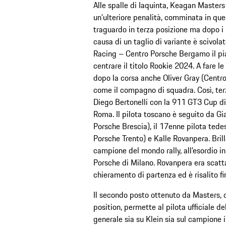
Alle spalle di Iaquinta, Keagan Masters
un’ulteriore penalità, comminata in ques
traguardo in terza posizione ma dopo i
causa di un taglio di variante è scivol
Racing – Centro Porsche Bergamo il pia
centrare il titolo Rookie 2024. A fare 
dopo la corsa anche Oliver Gray (Centro 
come il compagno di squadra. Così, terz
Diego Bertonelli con la 911 GT3 Cup di
Roma. Il pilota toscano è seguito da 
Porsche Brescia), il 17enne pilota ted
Porsche Trento) e Kalle Rovanpera. Brill
campione del mondo rally, all’esordio i
Porsche di Milano. Rovanpera era scatt
chieramento di partenza ed è risalito fi
Il secondo posto ottenuto da Masters, ch
position, permette al pilota ufficiale d
generale sia su Klein sia sul campione i