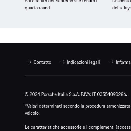
Sul circuito del Santerno si è tenuto il
Di scena 
quarto round
della Tay
Contatto
Indicazioni legali
Informa
© 2024 Porsche Italia S.p.A. P.IVA: IT 03554090286.
*Valori determinati secondo la procedura armonizzata 
veicolo.
Le caratteristiche accessorie e i complementi (accesso